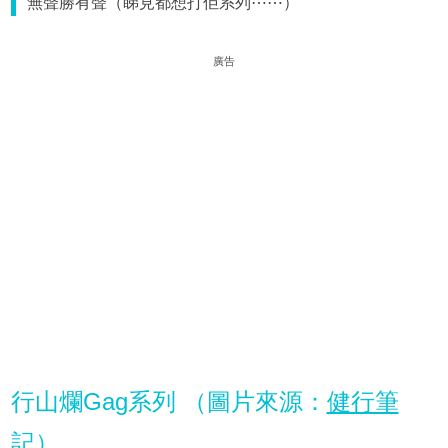
無聲勝有聲（睇見都想打佢系列⋯⋯）
廣告
行山爛Gag系列 （圖片來源：
健行筆
記
）