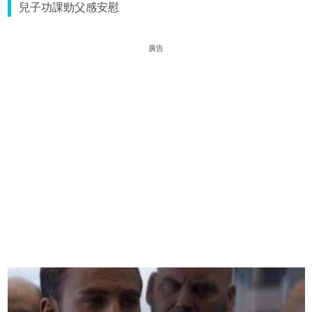
兒子功課勁父感安慰
廣告