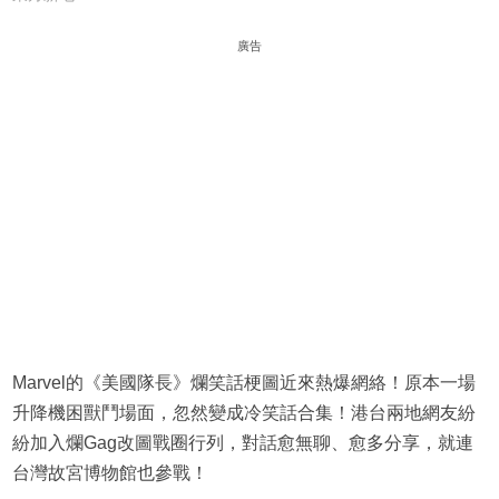
廣告
Marvel的《美國隊長》爛笑話梗圖近來熱爆網絡！原本一場
升降機困獸鬥場面，忽然變成冷笑話合集！港台兩地網友紛
紛加入爛Gag改圖戰圈行列，對話愈無聊、愈多分享，就連
台灣故宮博物館也參戰！