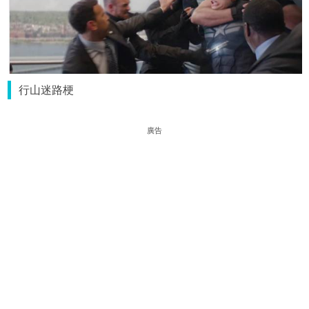
行山迷路梗
廣告