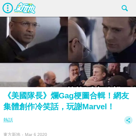
《美國隊長》爛Gag梗圖合輯！網友
集體創作冷笑話，玩謝Marvel！
熱話
東方新地
Mar 6 2020