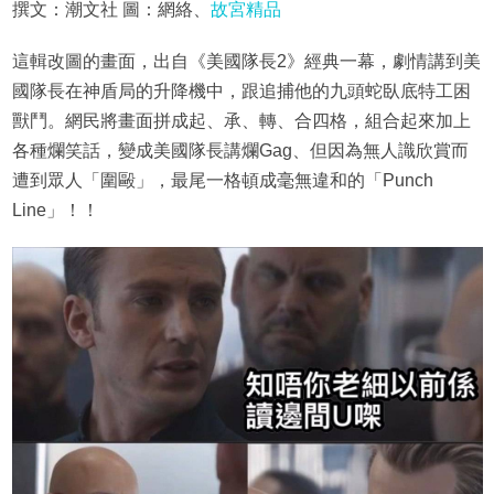
撰文：潮文社 圖：網絡、
故宮精品
這輯改圖的畫面，出自《美國隊長2》經典一幕，劇情講到美
國隊長在神盾局的升降機中，跟追捕他的九頭蛇臥底特工困
獸鬥。網民將畫面拼成起、承、轉、合四格，組合起來加上
各種爛笑話，變成美國隊長講爛Gag、但因為無人識欣賞而
遭到眾人「圍毆」，最尾一格頓成毫無違和的「Punch
Line」！！