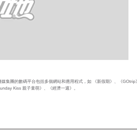
傳媒集團的數碼平台包括多個網站和應用程式，如
《新假期》
、
《GOtri
unday Kiss 親子童萌》
、
《經濟一週》
。
急症室輪
候時間
（最後更新時間 2026年8月6日 下
午6時00分）