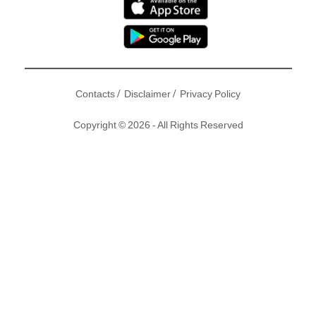
/
/
Contacts
Disclaimer
Privacy Policy
Copyright © 2026 - All Rights Reserved
靚女空姐
Vien
之前因為旺角街頭訪問後聲名大噪，成為網絡紅
人後隨即被起底，甚至有「 閃卡」流出… 事隔一段日子，
Vien已經重新出發，向IG女神方向邁進，經常有靚相益網民！
呢日Vien又晒逼爆身材，原來佢自爆有大細胸問題，仲教大家
點豐胸㖭！
撰文：東方新地｜圖片：Instagram