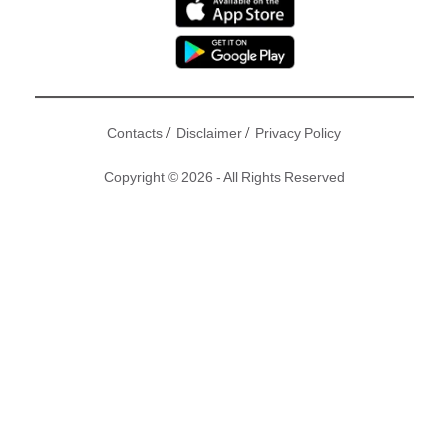
/
/
Contacts
Disclaimer
Privacy Policy
Copyright © 2026 - All Rights Reserved
所謂「清官難審家庭事」，因為好多野都唔係表面睇到咁簡
單。相信早排好多人都睇過、傳過空姐 Vien 嘅相片，大家一
面倒咁認為女生不懂保護自己。點知，大家都 blame the
victim，冇發現到其實Vien先係最後嘅受害者。
原文：
環球膠報
｜圖片：Vien Instagram