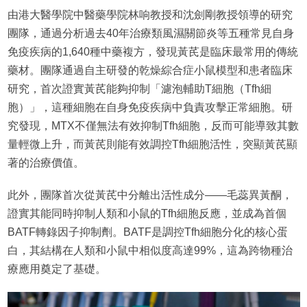
由港大醫學院中醫藥學院林响教授和沈劍剛教授領導的研究
團隊，通過分析過去40年治療類風濕關節炎等五種常見自身
免疫疾病的1,640種中藥複方，發現黃芪是臨床最常用的傳統
藥材。團隊通過自主研發的乾燥綜合症小鼠模型和患者臨床
研究，首次證實黃芪能夠抑制「濾泡輔助T細胞（Tfh細
胞）」，這種細胞在自身免疫疾病中負責攻擊正常細胞。研
究發現，MTX不僅無法有效抑制Tfh細胞，反而可能導致其數
量輕微上升，而黃芪則能有效調控Tfh細胞活性，突顯黃芪顯
著的治療價值。
此外，團隊首次從黃芪中分離出活性成分——毛蕊異黃酮，
證實其能同時抑制人類和小鼠的Tfh細胞反應，並成為首個
BATF轉錄因子抑制劑。BATF是調控Tfh細胞分化的核心蛋
白，其結構在人類和小鼠中相似度高達99%，這為跨物種治
療應用奠定了基礎。