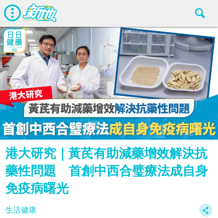
港大研究｜黃芪有助減藥增效解決抗
藥性問題 首創中西合璧療法成自身
免疫病曙光
生活健康