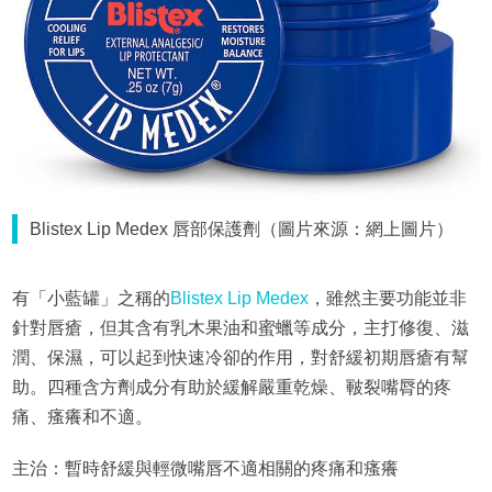
Blistex Lip Medex 唇部保護劑（圖片來源：網上圖片）
有「小藍罐」之稱的
Blistex Lip Medex
，雖然主要功能並非
針對唇瘡，但其含有乳木果油和蜜蠟等成分，主打修復、滋
潤、保濕，可以起到快速冷卻的作用，對舒緩初期唇瘡有幫
助。四種含方劑成分有助於緩解嚴重乾燥、皸裂嘴脣的疼
痛、瘙癢和不適。
主治：暫時舒緩與輕微嘴唇不適相關的疼痛和瘙癢