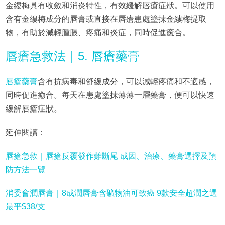
金縷梅具有收斂和消炎特性，有效緩解唇瘡症狀。可以使用
含有金縷梅成分的唇膏或直接在唇瘡患處塗抹金縷梅提取
物，有助於減輕腫脹、疼痛和炎症，同時促進癒合。
唇瘡急救法｜5. 唇瘡藥膏
唇瘡藥膏
含有抗病毒和舒緩成分，可以減輕疼痛和不適感，
同時促進癒合。每天在患處塗抹薄薄一層藥膏，便可以快速
緩解唇瘡症狀。
延伸閱讀：
唇瘡急救｜唇瘡反覆發作難斷尾 成因、治療、藥膏選擇及預
防方法一覽
消委會潤唇膏｜8成潤唇膏含礦物油可致癌 9款安全超潤之選
最平$38/支