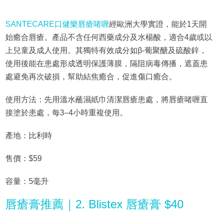
SANTECARE口健樂唇瘡啫喱
經歐洲大學實證，能於1天開
始癒合唇瘡。產品不含任何西藥成分及水楊酸，適合4歲或以
上兒童及成人使用。其獨特有效成分如β-葡聚醣及硫酸鋅，
使用後能在患處形成透明保護薄膜，隔阻病毒傳播，遮蓋患
處避免再次破損，幫助結焦癒合，促進傷口癒合。
使用方法：先用溫水蘸濕紙巾清潔唇瘡患處，將唇瘡啫喱直
接塗於患處，每3–4小時重複使用。
產地：比利時
售價：$59
容量：5毫升
唇瘡膏推薦｜2. Blistex 唇瘡膏 $40