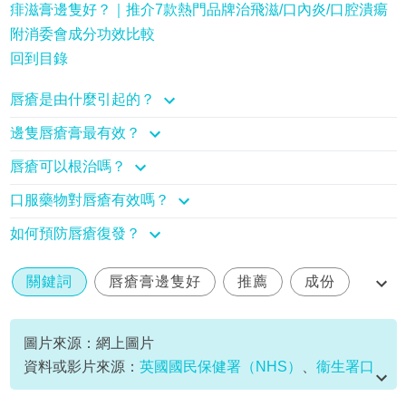
痱滋膏邊隻好？｜推介7款熱門品牌治飛滋/口內炎/口腔潰瘍
附消委會成分功效比較
回到目錄
唇瘡是由什麼引起的？
邊隻唇瘡膏最有效？
唇瘡可以根治嗎？
口服藥物對唇瘡有效嗎？
如何預防唇瘡復發？
關鍵詞
唇瘡膏邊隻好
推薦
成份
比較
圖片來源：網上圖片
資料或影片來源：
英國國民保健署（NHS）
、
衞生署口
腔健康促進科
、
美國疾病控制與預防中心（CDC）