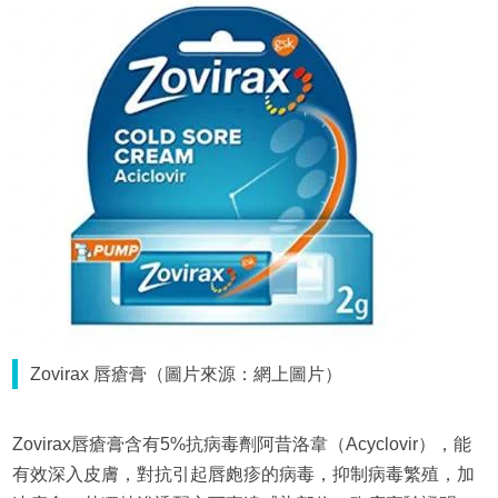
Zovirax 唇瘡膏（圖片來源：網上圖片）
Zovirax唇瘡膏含有5%抗病毒劑阿昔洛韋（Acyclovir），能
有效深入皮膚，對抗引起唇皰疹的病毒，抑制病毒繁殖，加