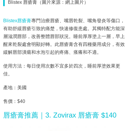
Blistex 唇瘡膏（圖片來源：網上圖片）
Blistex唇瘡膏
專門治療唇瘡、嘴唇乾裂、嘴角發炎等傷口，
有助舒緩唇瘡引致的痛楚，快速修復患處。其獨特配方能深
層滋潤唇部，改善整體唇部狀況。睡前厚厚塗上一層，早上
醒來乾裂處會明顯好轉。此唇瘡膏含有四種藥用成分，有效
緩解唇部潰瘍和水泡引起的疼痛、瘙癢和不適。
使用方法：每日使用次數不宜多於四次，睡前厚塗效果更
佳。
產地：美國
售價：$40
唇瘡膏推薦｜3. Zovirax 唇瘡膏 $140