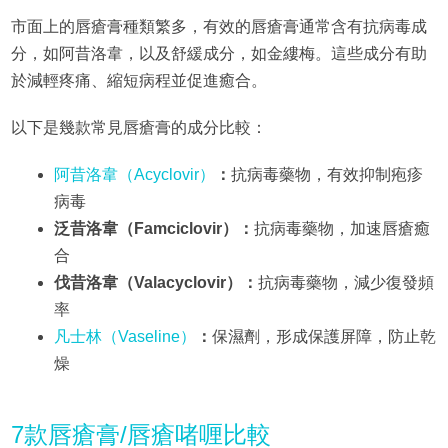
市面上的唇瘡膏種類繁多，有效的唇瘡膏通常含有抗病毒成
分，如阿昔洛韋，以及舒緩成分，如金縷梅。這些成分有助
於減輕疼痛、縮短病程並促進癒合。
以下是幾款常見唇瘡膏的成分比較：
阿昔洛韋（Acyclovir）
：
抗病毒藥物，有效抑制疱疹
病毒
泛昔洛韋（Famciclovir）：
抗病毒藥物，加速唇瘡癒
合
伐昔洛韋（Valacyclovir）：
抗病毒藥物，減少復發頻
率
凡士林（Vaseline）
：
保濕劑，形成保護屏障，防止乾
燥
7款唇瘡膏/唇瘡啫喱比較