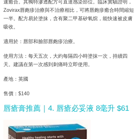
速癒合。其獨特滲透配方可直達感染部位。臨床實驗證明，
Zovirax唇皰疹治療與不治療相比，可將唇皰疹癒合時間縮短
一半。配方易於塗抹，含有聚二甲基矽氧烷，能快速被皮膚
吸收。
適用於：唇部和臉部唇皰疹治療。
使用方法：每天五次，大約每隔四小時塗抹一次，持續四
天。建議在第一次感到刺痛時立即使用。
產地：英國
售價：$140
唇瘡膏推薦｜4. 唇瘡必妥液 8毫升 $61