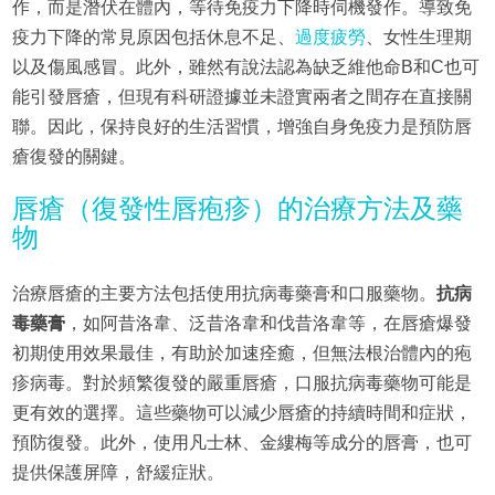
作，而是潛伏在體內，等待免疫力下降時伺機發作。導致免
疫力下降的常見原因包括休息不足、
過度疲勞
、女性生理期
以及傷風感冒。此外，雖然有說法認為缺乏維他命B和C也可
能引發唇瘡，但現有科研證據並未證實兩者之間存在直接關
聯。因此，保持良好的生活習慣，增強自身免疫力是預防唇
瘡復發的關鍵。
唇瘡（復發性唇疱疹）的治療方法及藥
物
治療唇瘡的主要方法包括使用抗病毒藥膏和口服藥物。
抗病
毒藥膏
，如阿昔洛韋、泛昔洛韋和伐昔洛韋等，在唇瘡爆發
初期使用效果最佳，有助於加速痊癒，但無法根治體內的疱
疹病毒。對於頻繁復發的嚴重唇瘡，口服抗病毒藥物可能是
更有效的選擇。這些藥物可以減少唇瘡的持續時間和症狀，
預防復發。此外，使用凡士林、金縷梅等成分的唇膏，也可
提供保護屏障，舒緩症狀。