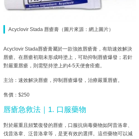
Acyclovir Stada 唇瘡膏（圖片來源：網上圖片）
Acyclovir Stada唇瘡膏屬於一款強效唇瘡膏，有助速效解決
唇瘡。在唇瘡初期未形成時塗上，可助抑制唇瘡爆發；若針
對嚴重唇瘡，則需堅持塗上約4-5天便會痊癒。
主治：速效解決唇瘡，抑制唇瘡爆發，治療嚴重唇瘡。
售價：$250
唇瘡急救法｜1. 口服藥物
對於嚴重且頻繁復發的唇瘡，口服抗病毒藥物如阿昔洛韋、
伐昔洛韋、泛昔洛韋等，是更有效的選擇。這些藥物可以減