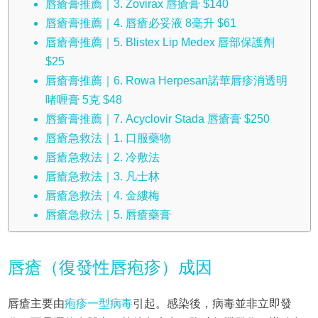
唇瘡膏推薦｜3. Zovirax 唇瘡膏 $140
唇瘡膏推薦｜4. 唇瘡必妥液 8毫升 $61
唇瘡膏推薦｜5. Blistex Lip Medex 唇部保護劑
$25
唇瘡膏推薦｜6. Rowa Herpesan諾華唇疹消透明
啫喱膏 5克 $48
唇瘡膏推薦｜7. Acyclovir Stada 唇瘡膏 $250
唇瘡急救法｜1. 口服藥物
唇瘡急救法｜2. 冷敷法
唇瘡急救法｜3. 凡士林
唇瘡急救法｜4. 金縷梅
唇瘡急救法｜5. 唇瘡藥膏
唇瘡（復發性唇疱疹）成因
唇瘡主要由
疱疹一型病毒
引起。感染後，病毒並非立即發