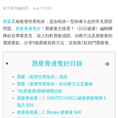
東方新地編輯部
Aug 3 2026
唇瘡
又稱復發性唇疱疹，是由疱疹一型病毒引起的常見唇部
問題。
唇瘡膏邊隻好？
唇瘡膏怎樣選？《日日健康》編輯團
隊綜合專業意見，深入剖析唇瘡成因、治療方法及唇瘡膏的
選購要點，分享5個唇瘡急救方法，並推薦7款熱門唇瘡膏。
唇瘡膏邊隻好目錄
唇瘡（復發性唇疱疹）成因
唇瘡（復發性唇疱疹）的治療方法及藥物
7款唇瘡膏/唇瘡啫喱比較
唇瘡膏推薦｜1. SANTECARE口健樂唇瘡啫喱 5
毫升 $59
唇瘡膏推薦｜2. Blistex 唇瘡膏 $40