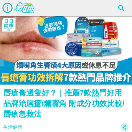
唇瘡膏邊隻好？｜推薦7款熱門好用
品牌治唇瘡/爛嘴角 附成分功效比較/
唇瘡急救法
生活健康