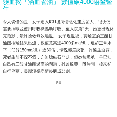
驗血揭「滿血管油」 數值破4000嚇窒醫
生
令人惋惜的是，女子進入ICU後病情惡化速度驚人，很快便
需要插喉並使用呼吸機協助呼吸。至入院第2天，她更出現休
克徵狀，最終搶救無效離世。 女子過世後，實驗室的三酸甘
油酯檢驗結果出爐，數值竟高達4000多mg/dL，遠超正常水
平（低於150mg/dL）近30倍，情況極度誇張。許醫生透露，
死者生前不煙不酒，亦無膽結石問題，但她曾坦承一早已知
自己有三酸甘油酯過高的問題，雖曾服藥一段時間，後來卻
自行停藥，長期漠視病情終釀成悲劇。
廣告