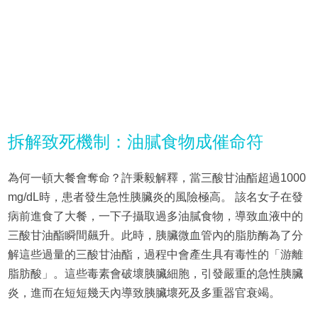
拆解致死機制：油膩食物成催命符
為何一頓大餐會奪命？許秉毅解釋，當三酸甘油酯超過1000
mg/dL時，患者發生急性胰臟炎的風險極高。 該名女子在發
病前進食了大餐，一下子攝取過多油膩食物，導致血液中的
三酸甘油酯瞬間飆升。此時，胰臟微血管內的脂肪酶為了分
解這些過量的三酸甘油酯，過程中會產生具有毒性的「游離
脂肪酸」。這些毒素會破壞胰臟細胞，引發嚴重的急性胰臟
炎，進而在短短幾天內導致胰臟壞死及多重器官衰竭。