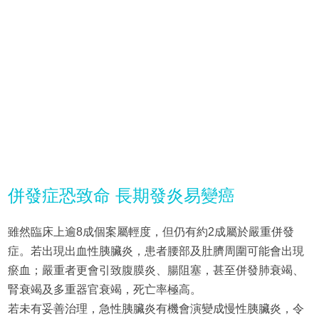
併發症恐致命 長期發炎易變癌
雖然臨床上逾8成個案屬輕度，但仍有約2成屬於嚴重併發
症。若出現出血性胰臟炎，患者腰部及肚臍周圍可能會出現
瘀血；嚴重者更會引致腹膜炎、腸阻塞，甚至併發肺衰竭、
腎衰竭及多重器官衰竭，死亡率極高。
若未有妥善治理，急性胰臟炎有機會演變成慢性胰臟炎，令