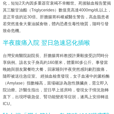
化，短短2天內因多重器官衰竭不幸離世。死後驗血報告驚揭
其三酸甘油酯（Triglycerides）數值竟高達4000mg/dL以上，
是正常值的近30倍。肝膽腸胃科權威醫生警告，高血脂患者
若突然進食大量油膩食物，體內恐產生毒性物質，隨時引發
致命危機。
半夜腹痛入院 翌日急速惡化插喉
台灣安南醫院副院長、肝膽腸胃科教授許秉毅接受訪問時分
享病例。該名女子身高約160厘米，體重80多公斤。事發當
晚她與朋友聚餐吃大餐，回家睡到半夜突然感到劇烈腹痛，
隨即被送往急症室。 經抽血檢查發現，女子血液中的澱粉酶
（Amylase）指數極高，當場確診為急性胰臟炎，需立即入
院治療。許醫生指出，翌日早上巡房時，發現女子情況急轉
直下，出現呼吸急促、腎功能變差等症狀，遂馬上安排轉送
ICU。