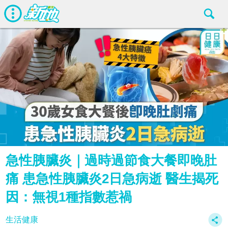
急性胰臟炎｜過時過節食大餐即晚肚
痛 患急性胰臟炎2日急病逝 醫生揭死
因：無視1種指數惹禍
生活健康