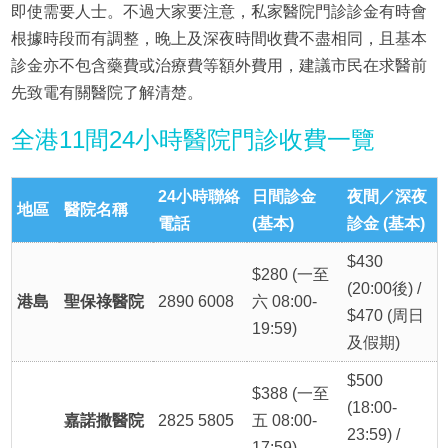
即使需要人士。不過大家要注意，私家醫院門診診金有時會
根據時段而有調整，晚上及深夜時間收費不盡相同，且基本
診金亦不包含藥費或治療費等額外費用，建議市民在求醫前
先致電有關醫院了解清楚。
全港11間24小時醫院門診收費一覽
24小時聯絡
日間診金
夜間／深夜
地區
醫院名稱
電話
(基本)
診金 (基本)
$430
$280 (一至
(20:00後) /
港島
聖保祿醫院
2890 6008
六 08:00-
$470 (周日
19:59)
及假期)
$500
$388 (一至
(18:00-
嘉諾撒醫院
2825 5805
五 08:00-
23:59) /
17:59)