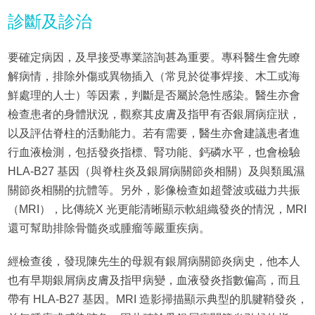
診斷及診治
要確定病因，及早接受專業諮詢甚為重要。專科醫生會先瞭
解病情，排除外傷或異物插入（常見於從事焊接、木工或海
鮮處理的人士）等因素，判斷是否屬於急性感染。醫生亦會
檢查患者的身體狀況，觀察其皮膚及指甲有否銀屑病症狀，
以及評估脊柱的活動能力。若有需要，醫生亦會建議患者進
行血液檢測，包括發炎指標、腎功能、鈣磷水平，也會檢驗
HLA-B27 基因（與脊柱炎及銀屑病關節炎相關）及與類風濕
關節炎相關的抗體等。另外，影像檢查如超聲波或磁力共振
（MRI），比傳統X 光更能清晰顯示軟組織發炎的情況，MRI
還可幫助排除骨髓炎或腫瘤等嚴重疾病。
經檢查後，發現陳先生的母親有銀屑病關節炎病史，他本人
也有早期銀屑病皮膚及指甲病變，血液發炎指數偏高，而且
帶有 HLA-B27 基因。MRI 造影掃描顯示典型的肌腱鞘發炎，