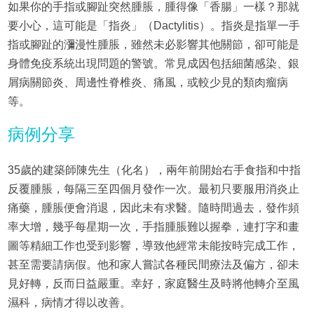
如果你的手指或腳趾突然腫脹，腫得像「香腸」一樣？那就
要小心，這可能是「指炎」（Dactylitis）。指炎是指單一手
指或腳趾的瀰漫性腫脹，雖然未必影響其他關節，卻可能是
身體免疫系統出現問題的警號。常見成因包括細菌感染、銀
屑病關節炎、周邊性脊椎炎、痛風，或較少見的類肉瘤病
等。
病例分享
35歲的建築師陳先生（化名），兩年前開始右手食指和中指
反覆腫脹，每隔三至四個月發作一次。最初只要服用消炎止
痛藥，腫脹便會消退，因此未有求醫。隨時間過去，發作頻
率大增，幾乎每星期一次，手指腫脹難以握拳，連打字和畫
圖等精細工作也受到影響，導致他經常未能按時完成工作，
甚至需要請病假。他和家人嘗試各種民間療法及偏方，卻未
見好轉，反而日益嚴重。幸好，家庭醫生及時將他轉介至風
濕科，病情才得以改善。