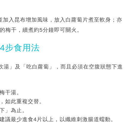
水並加入昆布增加風味，放入白蘿蔔片煮至軟身；亦
的梅干，續煮約5分鐘即可關火。
4步食用法
飲湯」及「吃白蘿蔔」，而且必須在空腹狀態下進
梅干湯。
，如此重複交替。
下」為止。
建議最少進食4片以上，以纖維刺激腸道蠕動。