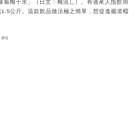
蘿蔔梅干水」（日文：梅流し）。有過來人指飲用
1.5公斤。這款飲品做法極之簡單，想促進腸道蠕
廣告