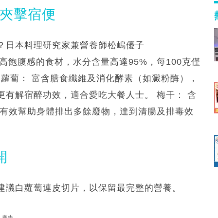
重夾擊宿便
？日本料理研究家兼營養師松嶋優子
低卡又高飽腹感的食材，水分含量高達95%，每100克僅
白蘿蔔： 富含膳食纖維及消化酵素（如澱粉酶），
有解宿醉功效，適合愛吃大餐人士。 梅干： 含
能有效幫助身體排出多餘廢物，達到清腸及排毒效
開
建議白蘿蔔連皮切片，以保留最完整的營養。
廣告