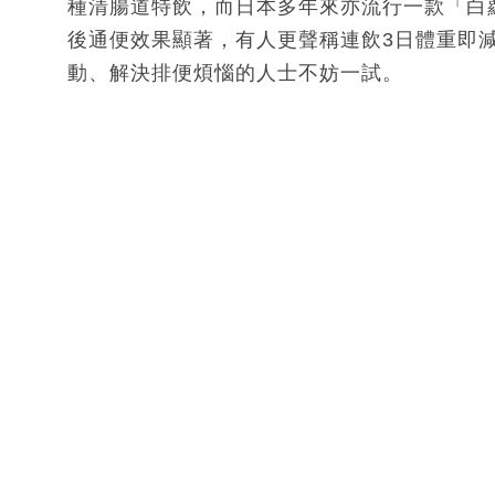
種清腸道特飲，而日本多年來亦流行一款「白
後通便效果顯著，有人更聲稱連飲3日體重即減
動、解決排便煩惱的人士不妨一試。