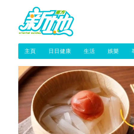
主頁
日日健康
生活
娛樂