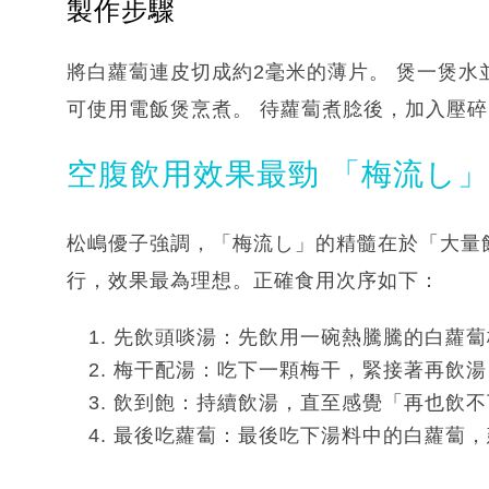
製作步驟
將白蘿蔔連皮切成約2毫米的薄片。 煲一煲
可使用電飯煲烹煮。 待蘿蔔煮腍後，加入壓碎
空腹飲用效果最勁 「梅流し」
松嶋優子強調，「梅流し」的精髓在於「大量
行，效果最為理想。正確食用次序如下：
先飲頭啖湯：先飲用一碗熱騰騰的白蘿蔔
梅干配湯：吃下一顆梅干，緊接著再飲湯
飲到飽：持續飲湯，直至感覺「再也飲不
最後吃蘿蔔：最後吃下湯料中的白蘿蔔，