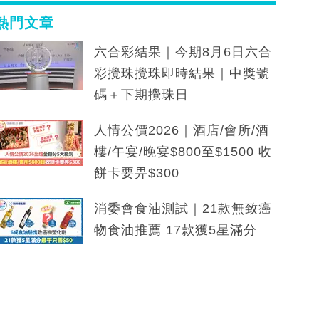
熱門文章
六合彩結果｜今期8月6日六合
彩攪珠攪珠即時結果｜中獎號
碼＋下期攪珠日
人情公價2026｜酒店/會所/酒
樓/午宴/晚宴$800至$1500 收
餅卡要畀$300
消委會食油測試｜21款無致癌
物食油推薦 17款獲5星滿分