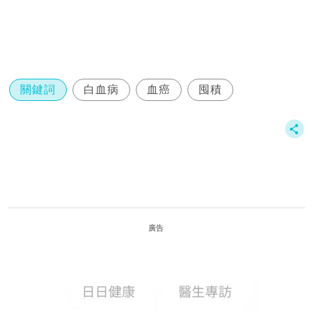
關鍵詞
白血病
血癌
囤積
廣告