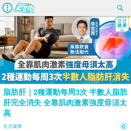
脂肪肝｜2種運動每周3次 半數人脂肪
肝完全消失 全靠肌肉激素強度毋須太
高
生活健康