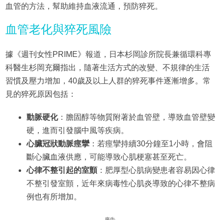
血管的方法，幫助維持血液流通，預防猝死。
血管老化與猝死風險
據《週刊女性PRIME》報道，日本杉岡診所院長兼循環科專
科醫生杉岡充爾指出，隨著生活方式的改變、不規律的生活
習慣及壓力增加，40歲及以上人群的猝死事件逐漸增多。常
見的猝死原因包括：
動脈硬化
：膽固醇等物質附著於血管壁，導致血管壁變
硬，進而引發腦中風等疾病。
心臟冠狀動脈痙攣
：若痙攣持續30分鐘至1小時，會阻
斷心臟血液供應，可能導致心肌梗塞甚至死亡。
心律不整引起的室顫
：肥厚型心肌病變患者容易因心律
不整引發室顫，近年來病毒性心肌炎導致的心律不整病
例也有所增加。
廣告