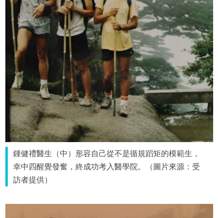
鍾健禮醫生（中）形容自己從不是循規蹈矩的模範生，
幸中四醒覺發奮，終成功考入醫學院。（圖片來源：受
訪者提供）