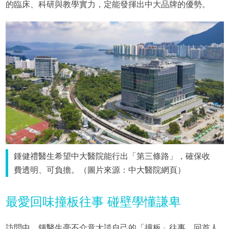
的臨床、科研與教學實力，定能發揮出中大品牌的優勢。
鍾健禮醫生希望中大醫院能行出「第三條路」，確保收
費透明、可負擔。（圖片來源：中大醫院網頁）
最愛回味撞板往事 碰壁學懂謙卑
訪問中，鍾醫生毫不介意大談自己的「撞板」往事。回首人