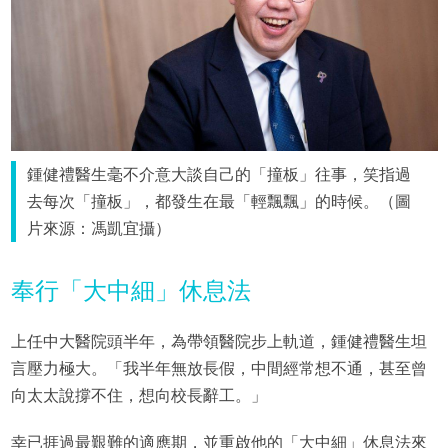
鍾健禮醫生毫不介意大談自己的「撞板」往事，笑指過
去每次「撞板」，都發生在最「輕飄飄」的時候。（圖
片來源：馮凱宜攝）
奉行「大中細」休息法
上任中大醫院頭半年，為帶領醫院步上軌道，鍾健禮醫生坦
言壓力極大。「我半年無放長假，中間經常想不通，甚至曾
向太太說撐不住，想向校長辭工。」
幸已捱過最艱難的適應期，並重啟他的「大中細」休息法來