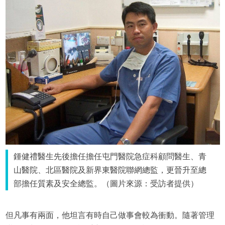
鍾健禮醫生先後擔任擔任屯門醫院急症科顧問醫生、青
山醫院、北區醫院及新界東醫院聯網總監，更晉升至總
部擔任質素及安全總監。（圖片來源：受訪者提供）
但凡事有兩面，他坦言有時自己做事會較為衝動。隨著管理