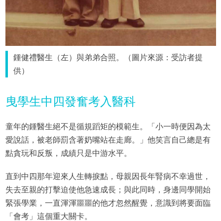
鍾健禮醫生（左）與弟弟合照。（圖片來源：受訪者提
供）
曳學生中四發奮考入醫科
童年的鍾醫生絕不是循規蹈矩的模範生。「小一時便因為太
愛說話，被老師罰含著奶嘴站在走廊。」他笑言自己總是有
點貪玩和反叛，成績只是中游水平。
直到中四那年迎來人生轉捩點，母親因長年腎病不幸過世，
失去至親的打擊迫使他急速成長；與此同時，身邊同學開始
緊張學業，一直渾渾噩噩的他才忽然醒覺，意識到將要面臨
「會考」這個重大關卡。