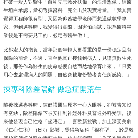
打破一般人對醫生「自幼立志救死扶傷」的浪漫想像，鍾醫
生坦白承認，當初選擇醫科，完全出於現實考量。「我其實
覺得工程師很有型，又因為仰慕數學老師而想過做數學專
家。但到選科時，我變得很實際，因害怕面試，認為醫科畢
業後是不需要見工的，必定有醫生做！」
比起宏大的抱負，當年那個年輕人更看重的是一份穩定且有
保障的前途，不過，直至他真正接觸到病人，見證無數生死
後，那份作為醫生的使命感便自然而然地孕育出來，「只要
用心去處理病人的問題，自然會被那份醫者責任所感染。」
揀專科陰差陽錯 做急症開荒牛
隨後揀選專科時，鍾健禮醫生原本一心入眼科，卻被告知沒
有空缺，陰差陽錯下被安排到神經外科及普通外科受訓。後
來他發現自己性格「坐唔定」，喜歡新挑戰，加上深受美劇
《仁心仁術》（ER）影響，覺得急症科「很有型」，於是毅