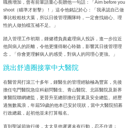
職務增加，曾有前輩語重心長贈他一句話：「Aim before you
shoot（瞄準才射擊）！」這令他銘記於心：「我承認自己做
事比較粗枝大葉，所以日後管理團隊時，一定會找細心、理
性的人做拍檔互補不足。」
踏入管理工作初期，鍾健禮負責處理病人投訴，進一步拉近
他與病人的距離，令他更懂得耐心聆聽，影響其日後管理理
念，「你會更理解病人的感受，對病人的同理心更強。」
跳出舒適圈接掌中大醫院
在醫管局打滾三十多年，鍾醫生的管理經驗極為豐富，先後
擔任屯門醫院急症科顧問醫生、青山醫院、北區醫院及新界
東醫院聯網總監，更晉升至總部擔任質素及安全總監。經歷
過無數風浪，年屆59歲的他本已安於現狀，當中大醫院招募
行政總裁，起初他並未打算報名。
直到聖誕節旅行後，太太見他遲遲未有行動，忍不住道：