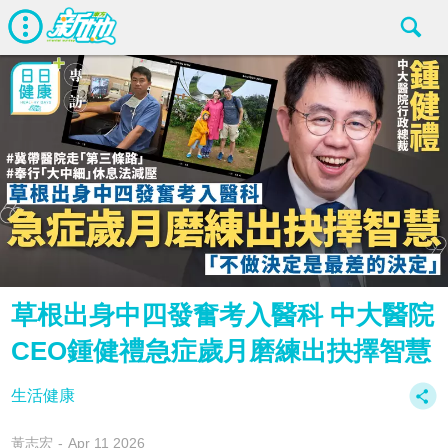
草根出身中四發奮考入醫科 中大醫院
CEO鍾健禮急症歲月磨練出抉擇智慧
生活健康
黃志宏
Apr 11 2026