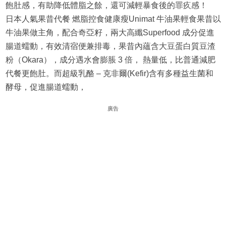
飽肚感，有助降低體脂之餘，還可減輕暴食後的罪疚感！
日本人氣果昔代餐 燃脂控食健康瘦Unimat 牛油果輕食果昔以
牛油果做主角，配合奇亞籽，兩大高纖Superfood 成分促進
腸道蠕動，有效清宿便兼排毒，果昔內蘊含大豆蛋白質豆渣
粉（Okara），成分遇水會膨脹 3 倍， 熱量低，比普通減肥
代餐更飽肚。而超級乳酪 – 克非爾(Kefir)含有多種益生菌和
酵母，促進腸道蠕動，
廣告