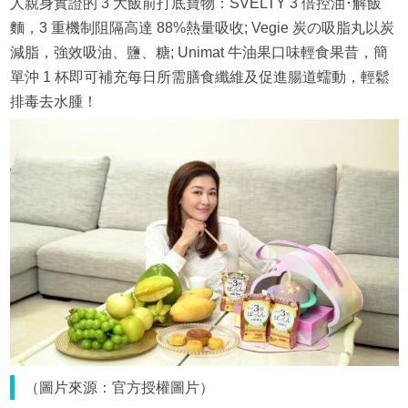
人親身實證的 3 大飯前打底寶物：SVELTY 3 倍控油･解飯
麵，3 重機制阻隔高達 88%熱量吸收; Vegie 炭の吸脂丸以炭
減脂，強效吸油、鹽、糖; Unimat 牛油果口味輕食果昔，簡
單沖 1 杯即可補充每日所需膳食纖維及促進腸道蠕動，輕鬆
排毒去水腫！
（圖片來源：官方授權圖片）