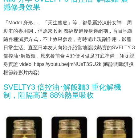
撼修身效果
「Model 身形」、「天生瘦底」等，都是屬於凍齡女神 – 周
勵淇的專用詞，但原來 Niki 都經歷過瘦身迷網期，盲目地跟
隨各種減肥方式，不止效果參差，有時還出現副作用，影響
日常生活。直至日本友人向她介紹當地藥妝熱賣的SVELTY 3
倍控油･解飯麵，原來餐前食 4 粒便可做足打底準備！Niki 親
身實證 video: https://youtu.be/jmNUsT3SU2k (鳴謝周勵淇授
權節錄影片內容)
SVELTY3 倍控油･解飯麵3 重化解機
制，阻隔高達 88%熱量吸收