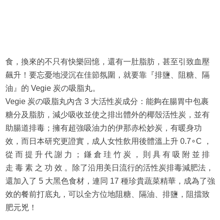
食，換來的不只有快樂回憶，還有一肚脂肪，甚至引致血壓
飆升！要忘憂地浸沉在佳節氛圍，就要靠『排鹽、阻糖、隔
油』的 Vegie 炭の吸脂丸。
Vegie 炭の吸脂丸內含 3 大活性炭成分：能夠在腸胃中包裹
糖分及脂肪，減少吸收並使之排出體外的椰殼活性炭，並有
助腸道排毒；擁有超強吸油力的伊那赤松妙炭，有暖身功
效，而日本研究更證實，成人女性飲用後體溫上升 0.7∘C ，
從 而 提 升 代 謝 力 ； 鎌 倉 珪 竹 炭 ， 則 具 有 吸 附 並 排
走 毒 素 之 功 效 。除了沿用美日流行的活性炭排毒減肥法，
還加入了 5 大黑色食材，連同 17 種珍貴蔬菜精華，成為了強
效的餐前打底丸，可以全方位地阻糖、隔油、排鹽，阻擋致
肥元兇！