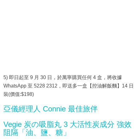
5) 即日起至 9 月 30 日，於萬寧購買任何 4 盒，將收據
WhatsApp 至 5228 2312，即送多一盒【控油解飯麵】14 日
裝(價值:$198)
亞儀經理人 Connie 最佳旅伴
Vegie 炭の吸脂丸 3 大活性炭成分 強效
阻隔「油、鹽、糖」