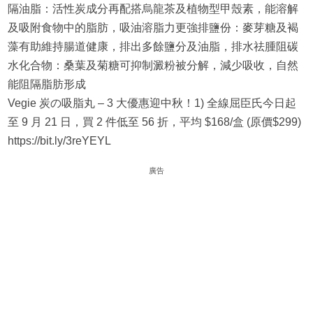
隔油脂：活性炭成分再配搭烏龍茶及植物型甲殼素，能溶解
及吸附食物中的脂肪，吸油溶脂力更強排鹽份：麥芽糖及褐
藻有助維持腸道健康，排出多餘鹽分及油脂，排水祛腫阻碳
水化合物：桑葉及菊糖可抑制澱粉被分解，減少吸收，自然
能阻隔脂肪形成
Vegie 炭の吸脂丸 – 3 大優惠迎中秋！1) 全線屈臣氏今日起
至 9 月 21 日，買 2 件低至 56 折，平均 $168/盒 (原價$299)
https://bit.ly/3reYEYL
廣告