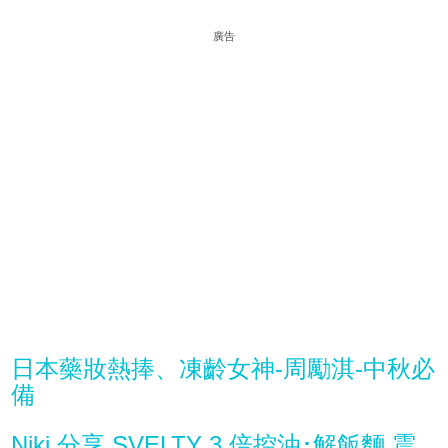
廣告
日本藥妝熱捧、凍齡女神-周勵淇-中秋必
備
Niki 分享 SVELTY 3 倍控油･解飯麵 震