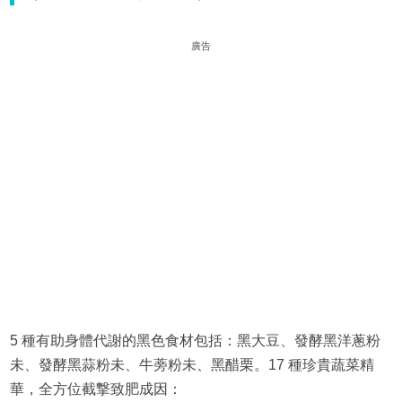
廣告
5 種有助身體代謝的黑色食材包括：黑大豆、發酵黑洋蔥粉
未、發酵黑蒜粉未、牛蒡粉未、黑醋栗。17 種珍貴蔬菜精
華，全方位截撃致肥成因：