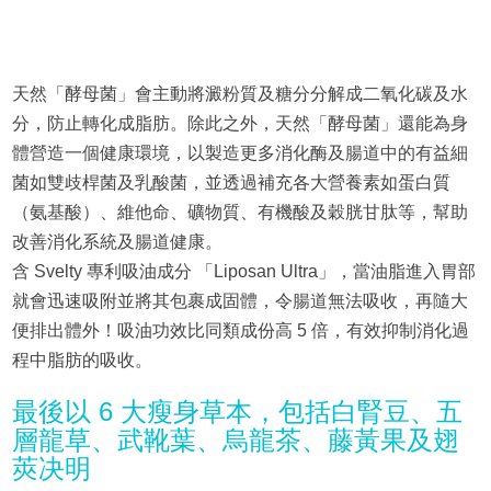
天然「酵母菌」會主動將澱粉質及糖分分解成二氧化碳及水
分，防止轉化成脂肪。除此之外，天然「酵母菌」還能為身
體營造一個健康環境，以製造更多消化酶及腸道中的有益細
菌如雙歧桿菌及乳酸菌，並透過補充各大營養素如蛋白質
（氨基酸）、維他命、礦物質、有機酸及穀胱甘肽等，幫助
改善消化系統及腸道健康。
含 Svelty 專利吸油成分 「Liposan Ultra」，當油脂進入胃部
就會迅速吸附並將其包裹成固體，令腸道無法吸收，再隨大
便排出體外！吸油功效比同類成份高 5 倍，有效抑制消化過
程中脂肪的吸收。
最後以 6 大瘦身草本，包括白腎豆、五
層龍草、武靴葉、烏龍茶、藤黃果及翅
莢决明