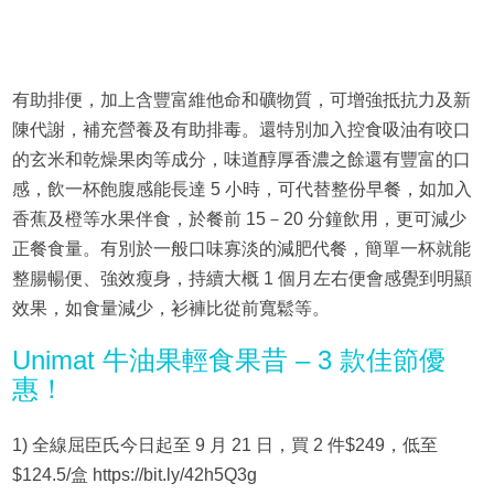
有助排便，加上含豐富維他命和礦物質，可增強抵抗力及新
陳代謝，補充營養及有助排毒。還特別加入控食吸油有咬口
的玄米和乾燥果肉等成分，味道醇厚香濃之餘還有豐富的口
感，飲一杯飽腹感能長達 5 小時，可代替整份早餐，如加入
香蕉及橙等水果伴食，於餐前 15－20 分鐘飲用，更可減少
正餐食量。有別於一般口味寡淡的減肥代餐，簡單一杯就能
整腸暢便、強效瘦身，持續大概 1 個月左右便會感覺到明顯
效果，如食量減少，衫褲比從前寬鬆等。
Unimat 牛油果輕食果昔 – 3 款佳節優
惠！
1) 全線屈臣氏今日起至 9 月 21 日，買 2 件$249，低至
$124.5/盒 https://bit.ly/42h5Q3g