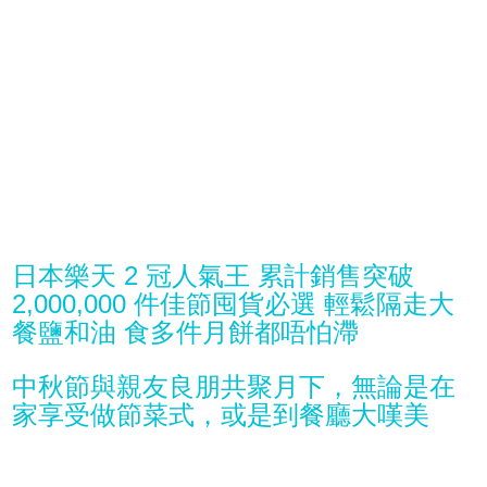
日本樂天 2 冠人氣王 累計銷售突破
2,000,000 件佳節囤貨必選 輕鬆隔走大
餐鹽和油 食多件月餅都唔怕滯
中秋節與親友良朋共聚月下，無論是在
家享受做節菜式，或是到餐廳大嘆美