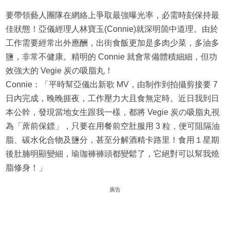
要帶領藝人團隊在網絡上爭取最強曝光率，必需時刻保持最
佳狀態！亞儀經理人林寶玉(Connie)就深明箇中道理。由於
工作需要經常出外應酬，出街食飯更加是多肉少菜，多油多
鹽，非常不健康。精明的 Connie 就會常備體積細細，但功
效強大的 Vegie 炭の吸脂丸！
Connie：「平時幫亞儀出新歌 MV，由制作到拍攝剪接要 7
日內完成，晚晚捱夜，工作壓力大且食無定時。近日我到日
本公幹，發現當地女生跟我一樣，都將 Vegie 炭の吸脂丸視
為「蓆前保鏢」，只要在用餐前空肚服用 3 粒，便可阻隔油
脂、碳水化合物及鹽分，甚至分解酒精卡路里！食用１星期
後肚腩明顯變細，瑜珈褲褲頭都變鬆了，它絕對可以幫我燒
脂修身！」
廣告