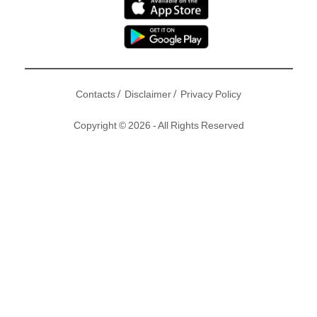
/
/
Contacts
Disclaimer
Privacy Policy
Copyright © 2026 - All Rights Reserved
瘦身絕對是所有女性(其實男性都要)的終身事業，但作為工作
繁忙的都市人，基本上都難以抽出時間去做運動。但好消息來
了，有美國營養師指出原來只要戒掉以下這8種食物，無需運
動亦無需節食，持續一個月就能達至非常好的減肥效果，輕輕
鬆鬆就能瘦身成功。
撰文：More｜圖片： 新傳媒、Instagram ｜編輯：東方新地