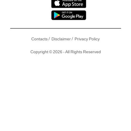
/
/
Contacts
Disclaimer
Privacy Policy
Copyright © 2026 - All Rights Reserved
心齋橋為大阪最大的購物區，人氣商鋪、得獎食店林立，而且
交通方便，因此鄰近的酒店則成為各地旅客的不二之選。但不
少旅客都指該區酒店價格昂貴之餘，房間也十分狹小，就連開
行李都有困難，莫非想住旺區就要有所犧牲？非也，Hotel
The Grandee 心齋橋 位於區內黃金地段，設計風格充滿藝術
感，最重要係房型夠大，絕對夠位放戰利品啊！