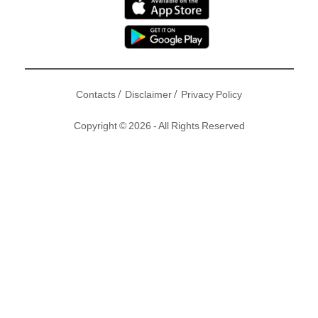
/
/
Contacts
Disclaimer
Privacy Policy
Copyright © 2026 - All Rights Reserved
大陸
網紅
P圖
P到出晒名，見過
網紅
真人你絕對不會信竟然是
網上的同一個人。近日大陸一名網紅韓安冉結婚，8日後就即
刻在直播當中宣布與老公
離婚
，令網民都「O咀」感到十分驚
訝，並有網民指這一切也是韓安冉為了紅而做出來的炒作行
為。
撰文：白仔丨圖片：韓安冉微博