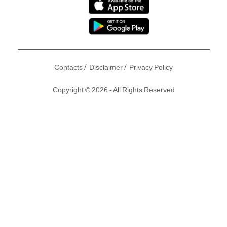
/
/
Contacts
Disclaimer
Privacy Policy
Copyright © 2026 - All Rights Reserved
每晚都看到田蕊妮主持的《女人四十》難道四十歲就不用
Keep嗎？田蕊妮雖然有「大塊田」之稱，但她現時身材就和
這稱號相反，身型非常Fit！原來佢有秘訣由30吋腰減到23
吋！
撰文：Sunday Kiss | 圖片：
田蕊妮 tinyuilee IG
| 編輯：東方新
地