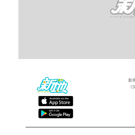
新
《S
生活
東方新地編輯部
Jan 13 2019
很多肥妹都是潛力股，內地一名90後女生在
地網友稱為「中國最美女胖子」，後來因受