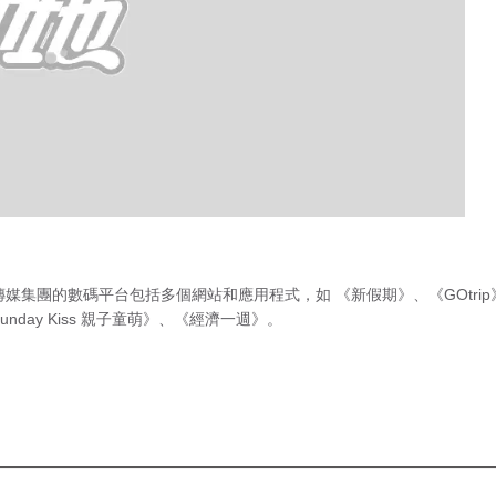
傳媒集團的數碼平台包括多個網站和應用程式，如
《新假期》
、
《GOtri
unday Kiss 親子童萌》
、
《經濟一週》
。
急症室輪
候時間
（最後更新時間 2026年8月9日 上
230磅的時候被內
午1時45分）
情傷決心減肥，於