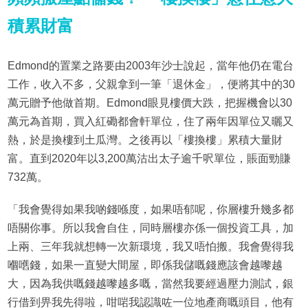
積累財富
Edmond的置業之路要由2003年沙士說起，當年他仍在電台
工作，收入不多，父親拿到一筆「退休金」，便將其中的30
萬元贈予他做首期。Edmond眼見樓價大跌，把握機會以30
萬元為首期，買入紅磡都會軒單位，住了兩年因單位又曬又
熱，於是換樓到土瓜灣。之後再以「樓換樓」累積大量財
富。直到2020年以3,200萬沽出太子逾千呎單位，賬面勁賺
732萬。
「我會覺得如果我啲錢喺度，如果唔郁呢，你層樓升幾多都
唔關你事。所以我會自住，同時層樓亦係一個投資工具，加
上兩、三年我就想轉一次新環境，我又唔怕搬。我會覺得我
嗰嚿錢，如果一直變大間屋，即係我儲嘅錢應該會越嚟越
大，因為我供嘅錢越嚟越多嘅，當然我要經過壓力測試，銀
行借到畀我先得啦，咁啱我認識咗一位地產商嘅頭目，他有