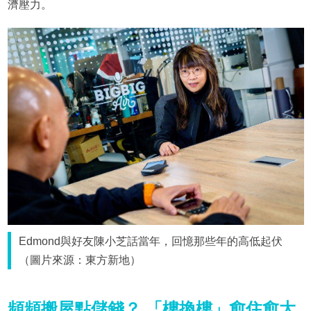
濟壓力。
Edmond與好友陳小芝話當年，回憶那些年的高低起伏
（圖片來源：東方新地）
頻頻搬屋點儲錢？ 「樓換樓」愈住愈大