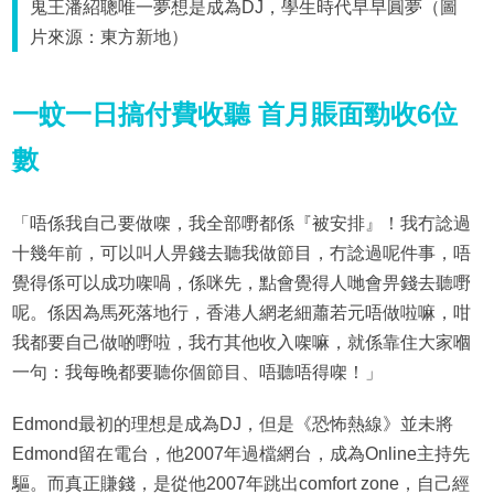
鬼王潘紹聰唯一夢想是成為DJ，學生時代早早圓夢（圖
片來源：東方新地）
一蚊一日搞付費收聽 首月賬面勁收6位
數
「唔係我自己要做㗎，我全部嘢都係『被安排』！我冇諗過
十幾年前，可以叫人畀錢去聽我做節目，冇諗過呢件事，唔
覺得係可以成功㗎喎，係咪先，點會覺得人哋會畀錢去聽嘢
呢。係因為馬死落地行，香港人網老細蕭若元唔做啦嘛，咁
我都要自己做啲嘢啦，我冇其他收入㗎嘛，就係靠住大家嗰
一句：我每晚都要聽你個節目、唔聽唔得㗎！」
Edmond最初的理想是成為DJ，但是《恐怖熱線》並未將
Edmond留在電台，他2007年過檔網台，成為Online主持先
驅。而真正賺錢，是從他2007年跳出comfort zone，自己經