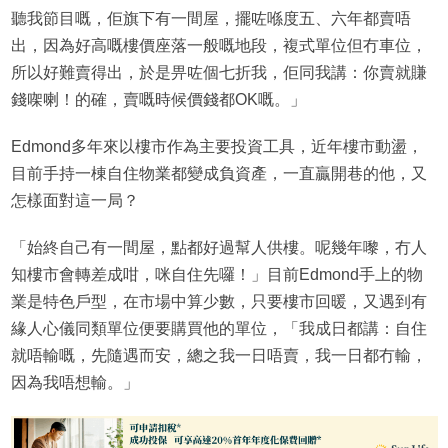
聽我節目嘅，佢旗下有一間屋，擺咗喺度五、六年都賣唔
出，因為好高嘅樓價座落一般嘅地段，複式單位但冇車位，
所以好難賣得出，於是畀咗個七折我，佢同我講：你賣就賺
錢㗎喇！的確，賣嘅時候價錢都OK嘅。」
Edmond多年來以樓市作為主要投資工具，近年樓市動盪，
目前手持一棟自住物業都變成負資產，一直贏開巷的他，又
怎樣面對這一局？
「始終自己有一間屋，點都好過幫人供樓。呢幾年嚟，冇人
知樓市會轉差成咁，咪自住先囉！」目前Edmond手上的物
業是特色戶型，在市場中算少數，只要樓市回暖，又遇到有
緣人心儀同類單位便要購買他的單位，「我成日都講：自住
就唔輸嘅，先隨遇而安，總之我一日唔賣，我一日都冇輸，
因為我唔想輸。」