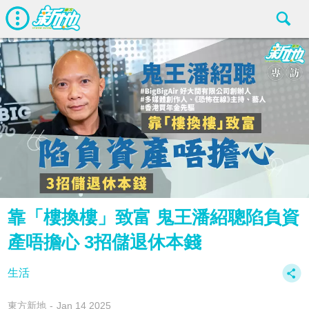
靠「樓換樓」致富 鬼王潘紹聰陷負資
產唔擔心 3招儲退休本錢
生活
東方新地
Jan 14 2025