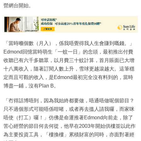
營網台開始。
「當時嗰個數（月入），係我唔覺得我人生會賺到嘅錢。」
Edmond回憶當時萌生「一蚊一日」的念頭，最初推出付費
收聽已有六千多聽眾，以月費三十蚊計算，首月賬面已大增
十八萬收入，隨著訂閱人數上升，雪球更越滾越大。這筆穩
定而且可觀的收入，是Edmond最初完全沒有料到的，當時
博盡一鋪，沒有Plan B。
「冇得話博唔到，因為我始終都要做，唔通唔做呢個節目？
只不過個形式可能唔係咁啫，或者再去搵人請我囉，而家咪
唔使（打工）囉！」仿佛是命運推著Edmond向前走，除了
苦心經營的節目何去何從，他早在2003年開始供樓並以此作
為主要投資工具，「樓換樓」累積財富的同時，亦面對著經