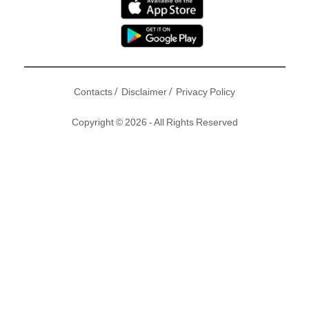
/
/
Contacts
Disclaimer
Privacy Policy
Copyright © 2026 - All Rights Reserved
提起S.H.E成員Selina任家萱，大家應該都會想起那位面上有
少少Baby Fat，堅強可愛的女生。經歷過燒傷的Selina用自己
的故事向世人展示自己內心的堅毅與強大，而早前Selina參加
內地綜藝節目《加油好身材》就再一次向大家證明自己有多厲
害！
原文：more-easy|Photo：微博、《加油好身材》節目截圖、