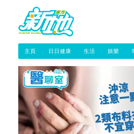
主頁
日日健康
生活
娛樂