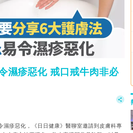
令濕疹惡化 戒口戒牛肉非必
令濕疹惡化，《日日健康》醫聊室邀請到皮膚科專