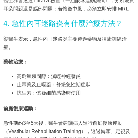
醫生亦會透過 HINTS 檢查（一組眼球運動測試），分辨屬於
耳朵問題還是腦部問題；若懷疑中風，必須立即安排 MRI。
4. 急性內耳迷路炎有什麼治療方法？
梁醫生表示，急性內耳迷路炎主要透過藥物及復康訓練治
療。
藥物治療：
高劑量類固醇：減輕神經發炎
止暈藥及止嘔藥：舒緩急性期症狀
抗生素：懷疑細菌感染時使用
前庭復康運動：
急性期約3至5天後，醫生會建議病人進行前庭復康運動
（Vestibular Rehabilitation Training），透過轉頭、定視及