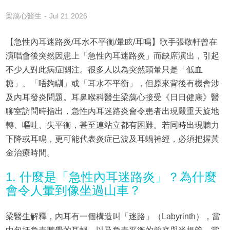
梁藹心醫生
Jul 21 2026
【急性內耳迷路炎/耳水不平衡/暈眩/耳鳴】歌手張敬軒曾在
演唱會後突然因患上「急性內耳迷路炎」而缺席演出，引起
不少人對此病症關注。很多人以為突然頭暈只是「低血
糖」、「唔夠瞓」或「耳水不平衡」，但原來背後有機會涉
及內耳發炎問題。耳鼻喉科醫生梁藹心接受《日日健康》醫
聊室訪問時指出，急性內耳迷路炎會令患者出現嚴重天旋地
轉、嘔吐、失平衡，甚至連站立都有困難。若同時出現聽力
下降或耳鳴，更可能代表炎症已波及耳蝸神經，必須把握黃
金治療時間。
1. 什麼是「急性內耳迷路炎」？為什麼
會令人暈到像坐過山車？
梁醫生解釋，內耳有一個構造叫「迷路」（Labyrinth），當