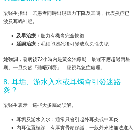
梁醫生指出，若患者同時出現聽力下降及耳鳴，代表炎症已
波及耳蝸神經。
及早治療：
聽力有機會完全恢復
延誤治療：
毛細胞壞死後可變成永久性失聰
她強調，發病後72小時內是黃金治療期，最遲不應超過兩星
期。一旦突然「聽唔到嘢」，應視為急症處理。
8. 耳垢、游水入水或耳燭會引發迷路
炎？
梁醫生表示，這些大多屬於誤解。
耳垢及游水入水：通常只會引起外耳炎或中耳炎
內耳位置極深：有厚實骨頭保護，一般外來物無法進入