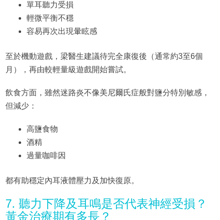
單耳聽力受損
輕微平衡不穩
容易再次出現暈眩感
至於機動遊戲，梁醫生建議待完全康復後（通常約3至6個
月），再由較輕量級遊戲開始嘗試。
飲食方面，雖然迷路炎不像美尼爾氏症般對鹽分特別敏感，
但減少：
高鹽食物
酒精
過量咖啡因
都有助穩定內耳液體壓力及加快復原。
7. 聽力下降及耳鳴是否代表神經受損？
黃金治療期有多長？