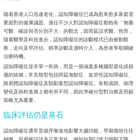
隨着香港人口迅速老化，認知障礙症已成為愈來愈多家庭需
要面對的健康議題。過往不少人對認知障礙症都抱有「無藥
可醫、確診與否分別不大」的觀念，因而延誤求醫。然而，
隨着醫學及科技進步，認知障礙症的診斷模式已由被動觀
察，走向及早評估、精準診斷及適時介入，為患者爭取關鍵
治療時機。
認知障礙症並非單一疾病，而是一個涵蓋多種腦部退化或損
傷的統稱，常見類型包括阿茲海默症、血管性認知障礙症、
路易體認知障礙症及額顳葉型認知障礙症。各類成因、病理
變化及病程進展上都有所不同，因此準確分型對治療及照顧
策略尤為重要。
臨床評估仍是基石
認知障礙症通常是循序漸進地影響大腦功能，早期徵狀往往
細微，容易被誤認為正常老化，例如短期記憶力明顯下降、