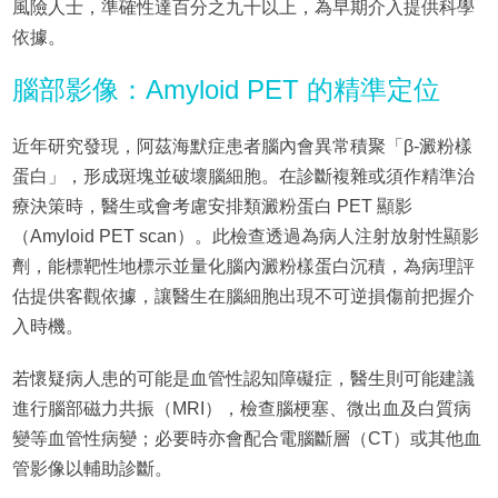
風險人士，準確性達百分之九十以上，為早期介入提供科學
依據。
腦部影像：Amyloid PET 的精準定位
近年研究發現，阿茲海默症患者腦內會異常積聚「β-澱粉樣
蛋白」，形成斑塊並破壞腦細胞。在診斷複雜或須作精準治
療決策時，醫生或會考慮安排類澱粉蛋白 PET 顯影
（Amyloid PET scan）。此檢查透過為病人注射放射性顯影
劑，能標靶性地標示並量化腦內澱粉樣蛋白沉積，為病理評
估提供客觀依據，讓醫生在腦細胞出現不可逆損傷前把握介
入時機。
若懷疑病人患的可能是血管性認知障礙症，醫生則可能建議
進行腦部磁力共振（MRI），檢查腦梗塞、微出血及白質病
變等血管性病變；必要時亦會配合電腦斷層（CT）或其他血
管影像以輔助診斷。