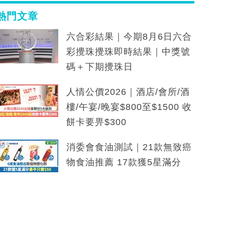
熱門文章
六合彩結果｜今期8月6日六合
彩攪珠攪珠即時結果｜中獎號
碼＋下期攪珠日
人情公價2026｜酒店/會所/酒
樓/午宴/晚宴$800至$1500 收
餅卡要畀$300
消委會食油測試｜21款無致癌
物食油推薦 17款獲5星滿分