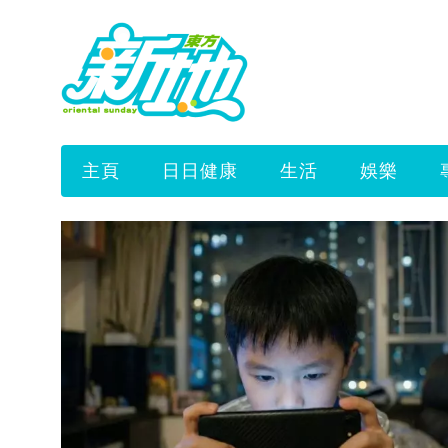
主頁
日日健康
生活
娛樂