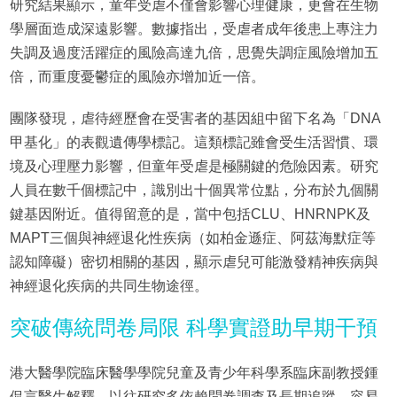
研究結果顯示，童年受虐不僅會影響心理健康，更會在生物
學層面造成深遠影響。數據指出，受虐者成年後患上專注力
失調及過度活躍症的風險高達九倍，思覺失調症風險增加五
倍，而重度憂鬱症的風險亦增加近一倍。
團隊發現，虐待經歷會在受害者的基因組中留下名為「DNA
甲基化」的表觀遺傳學標記。這類標記雖會受生活習慣、環
境及心理壓力影響，但童年受虐是極關鍵的危險因素。研究
人員在數千個標記中，識別出十個異常位點，分布於九個關
鍵基因附近。值得留意的是，當中包括CLU、HNRNPK及
MAPT三個與神經退化性疾病（如柏金遜症、阿茲海默症等
認知障礙）密切相關的基因，顯示虐兒可能激發精神疾病與
神經退化疾病的共同生物途徑。
突破傳統問卷局限 科學實證助早期干預
港大醫學院臨床醫學學院兒童及青少年科學系臨床副教授鍾
侃言醫生解釋，以往研究多依賴問卷調查及長期追蹤，容易