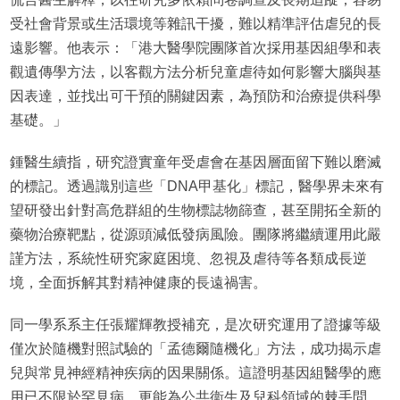
受社會背景或生活環境等雜訊干擾，難以精準評估虐兒的長
遠影響。他表示：「港大醫學院團隊首次採用基因組學和表
觀遺傳學方法，以客觀方法分析兒童虐待如何影響大腦與基
因表達，並找出可干預的關鍵因素，為預防和治療提供科學
基礎。」
鍾醫生續指，研究證實童年受虐會在基因層面留下難以磨滅
的標記。透過識別這些「DNA甲基化」標記，醫學界未來有
望研發出針對高危群組的生物標誌物篩查，甚至開拓全新的
藥物治療靶點，從源頭減低發病風險。團隊將繼續運用此嚴
謹方法，系統性研究家庭困境、忽視及虐待等各類成長逆
境，全面拆解其對精神健康的長遠禍害。
同一學系系主任張耀輝教授補充，是次研究運用了證據等級
僅次於隨機對照試驗的「孟德爾隨機化」方法，成功揭示虐
兒與常見神經精神疾病的因果關係。這證明基因組醫學的應
用已不限於罕見病，更能為公共衞生及兒科領域的棘手問