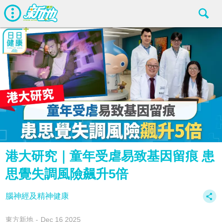
港大研究｜童年受虐易致基因留痕 患
思覺失調風險飆升5倍
腦神經及精神健康
東方新地
Dec 16 2025