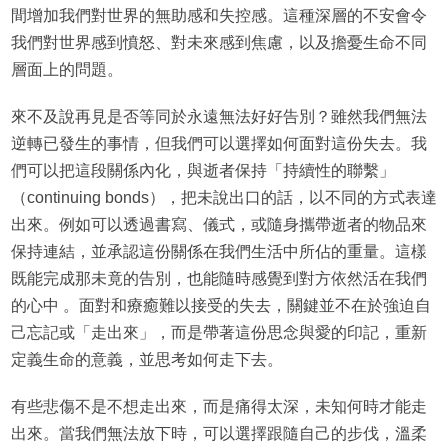
間增加我們對世界的無助感和失控感。這種深層的不安會令
我們對世界感到憤怒、對未來感到焦慮，以及擔憂生命不同
層面上的問題。
來不及說再見是否等同於永遠無法好好告別？雖然我們無法
逆轉已發生的事情，但我們可以選擇如何面對這份失去。我
們可以把這段關係內化，與逝者保持「持續性的聯繫」
（continuing bonds），把未說出口的話，以不同的方式表達
出來。例如可以透過書寫、儀式，或隨身攜帶逝者的物品來
保持連結，並承認這份關係在我們生活中所佔的重量。這樣
既能完成那未竟的告別，也能隨時感覺到對方依然活在我們
的心中 。面對和療癒難以接受的失去，關鍵並不在於強迫自
己忘記或「走出來」，而是帶著這份思念與愛的印記，重新
定義生命的意義，並思考如何走下去。
有些悲傷不是不想走出來，而是痛得太深，未知何時才能走
出來。當我們無法放下時，可以選擇跟隨自己的步伐，溫柔