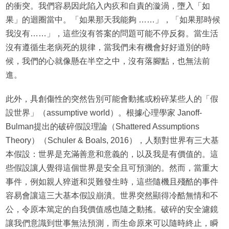
的衝突。我們容易因此陷入內疚和自責的漩渦，墮入「如
果」的迴圈當中。「如果那天我能夠 ……」，「如果那時候
我沒有……」，這些沒有答案的問題可能不停反芻。當生活
沒有遵循生老病死的規律，當我們未有機會好好道別的時
候，我們的心就像懸在半空之中，沒有落腳點，也無法前
進。
此外，具創傷性的突然告別可能會動搖或粉碎某些人的「假
設世界」（assumptive world）。根據心理學家 Janoff-
Bulman提出的破碎假設理論（Shattered Assumptions
Theory）（Schuler & Boals, 2016），人類對世界有三大基
本假設：世界是充滿善意和意義的，以及我是有價值的。這
些假設讓人覺得這個世界是安全且可預測的。然而，當重大
事件，例如親人猝逝和災難發生時，這些隨機且殘酷的事件
容易會讓這三大基本假設崩潰。世界突然顯得冷酷無情和不
公，令原本篤定的自我價值感也隨之動搖。破碎的安全濾鏡
讓我們意識到世事無法預測，而生命原來可以隨時終止，瞬