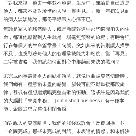
「對我來說，過去一年並不容易。生活中，無論是自己還是
他人，都來不及對珍惜的人說一聲再見。」新一年初次見面
的病人淡淡地說，那份平靜讓人心痛不已。
無論是家人的驟然離去，或是新聞報道中那些瞬間消失的生
命，都讓他感覺到人生就是一場毫無預警的旅程，有時會強
行在每個人的生命篇章畫上句號。突如其來的告別讓人措手
不及，也挑戰著每個人的心理承載能力和韌度。當「再見」
二字被省略，我們該如何面對心中那懸而未決的黑洞？
未完成的事最常令人糾結和執著，就像歌曲被突然切斷時，
我們總有一種意猶未盡的感覺，腦袋可能不斷重複那段旋
律，甚或有種想繼續唱完整首歌的衝動。這或許是因為我們
的大腦對「未竟事務」（unfinished business）有一種本
能，企圖追求完整性和閉合感。
面對親人的突然離世，我們的腦袋或許會「反覆回播」並
「企圖完成」那些未完成的對話、未表達的情感，和未解決