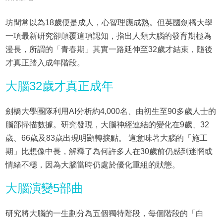
坊間常以為18歲便是成人，心智理應成熟。但英國劍橋大學
一項最新研究卻顛覆這項認知，指出人類大腦的發育期極為
漫長，所謂的「青春期」其實一路延伸至32歲才結束，隨後
才真正踏入成年階段。
大腦32歲才真正成年
劍橋大學團隊利用AI分析約4,000名、由初生至90多歲人士的
腦部掃描數據。研究發現，大腦神經連結的變化在9歲、32
歲、66歲及83歲出現明顯轉捩點。 這意味著大腦的「施工
期」比想像中長，解釋了為何許多人在30歲前仍感到迷惘或
情緒不穩，因為大腦當時仍處於優化重組的狀態。
大腦演變5部曲
研究將大腦的一生劃分為五個獨特階段，每個階段的「白