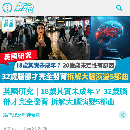
英國研究｜18歲其實未成年？ 32歲腦
部才完全發育 拆解大腦演變5部曲
腦神經及精神健康
東方新地
Dec 31 2025