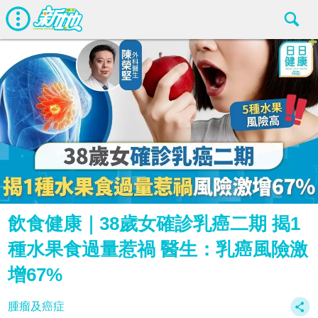
飲食健康｜38歲女確診乳癌二期 揭1
種水果食過量惹禍 醫生：乳癌風險激
增67%
腫瘤及癌症