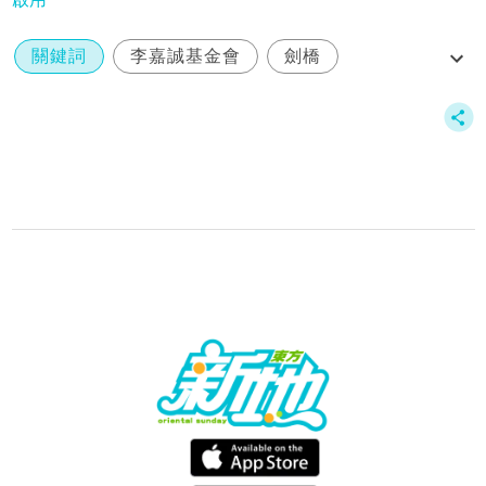
關鍵詞
李嘉誠基金會
劍橋
史丹福
肝癌治療