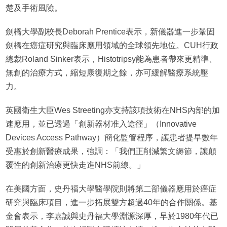
楚及手術風險。
劍橋大學副校長Deborah Prentice表示，新儀器進一步鞏固
劍橋在癌症研究與臨床應用領域的全球領先地位。CUH行政
總裁Roland Sinker表示，Histotripsy能為患者帶來更精準、
無創的治療方式，縮短康復期之餘，亦可緩解醫療系統壓
力。
英國衛生大臣Wes Streeting亦支持該項技術在NHS內部的加
速應用，並已透過「創新器材准入途徑」（Innovative
Devices Access Pathway）簡化監管程序，讓患者提早數年
受惠於創新醫療成果，強調：「我們正削減繁文縟節，讓顛
覆性的創新治療更快走進NHS前線。」
在美國方面，史丹福大學醫學院則將第二部儀器應用於癌症
研究與臨床項目，進一步拓展雙方超過40年的合作關係。基
金會表示，李嘉誠與史丹福大學淵源深厚，早於1980年代已