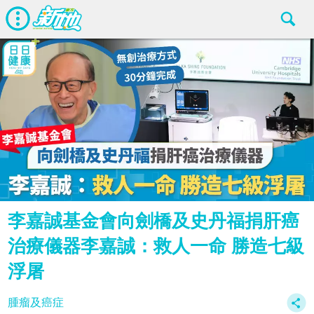
李嘉誠基金會向劍橋及史丹福捐肝癌
治療儀器李嘉誠：救人一命 勝造七級
浮屠
腫瘤及癌症