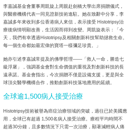
李嘉誠基金會董事周凱旋上周親赴劍橋大學出席捐贈儀式，
與醫療機構代表一同見證新技術進駐。她在致辭中分享，李
嘉誠多年來收到多位香港病人來信，表示接受 Histotripsy治
療後病情明顯改善，生活因而得到改變。周凱旋表示：「今
天，我們有幸透過Histotripsy及相關創新科技幫助拯救生命。
每一個生命都如最宏偉的寶塔一樣彌足珍貴。」
她亦引述李嘉誠常提及的佛學哲理——「救人一命，勝造七
級浮屠」，強調基金會對生命價值的重視及對創新科技的長
遠承諾。基金會指出，今次捐贈不僅是設備支援，更是與全
球頂尖醫學機構合作，推動創新科技落地應用的延續。
全球逾1,500病人接受治療
Histotripsy技術被譽為癌症治療領域的突破，過往已於美國應
用，全球已有超過 1,500名病人接受治療。療程平均時間不
超過30分鐘，且多數情況下只需一次治療，顯著減輕病人痛