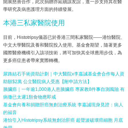
開展慈善合作，此次捐贈亦延續該友誼，進一步支持其在醫
學研究及病患護理方面的持續發展。
本港三私家醫院使用
目前，Histotripsy儀器已於香港三間私家醫院——港怡醫院、
中文大學醫院及養和醫院投入使用。基金會期望，隨著更多
國際醫療機構引入該項技術，將可加快其全球應用步伐，為
更多癌症患者帶來實際轉機。
尿路結石手術資助計劃｜中大醫院x李嘉誠基金會合作每人資
助額$2萬 公立醫院病人受惠【附申請方法】
胰臟癌｜一年逾1,000港人患胰臟癌 專家教8件事自測風險 有
病徵已太遲1類食物應即戒
基金會向養和捐贈肝癌無創治療系統 李嘉誠現身見證：病人
的福音
港怡引入Histotripsy系統無創治肝癌 超聲波破壞癌細胞 月底
啟用