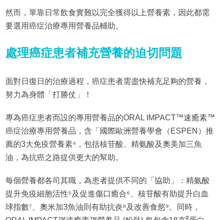
然而，單靠日常飲食實難以完全獲得以上營養素，因此都需
要選用癌症治療專用營養品輔助。
處理
癌症患者補充營養的迫切問題
面對日復日的治療過程，癌症患者需盡快補充足夠的營養，
努力為身體「打勝仗」！
專為癌症患者而設的專用營養品的ORAL IMPACT™速癒素™
癌症治療專用營養品，含「國際歐洲營養學會（ESPEN）推
薦的3大免疫營養素⁴，包括核苷酸、精氨酸及奧美加三魚
油，為抗癌之路提供更大的幫助。
每個營養都各司其職，為患者提供不同的「協助」：精氨酸
提升免疫細胞活性⁵及促進傷口癒合⁶、核苷酸有助提升白血
球指數⁷、奧米加3魚油則有助抗炎⁸及改善食慾⁹。同時，
#