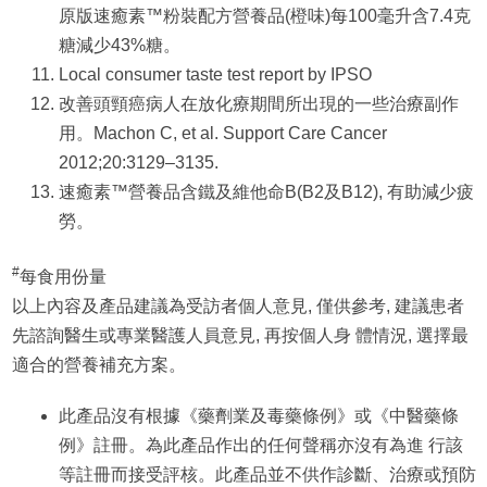
原版速癒素™粉裝配方營養品(橙味)每100毫升含7.4克
糖減少43%糖。
Local consumer taste test report by IPSO ​
改善頭頸癌病人在放化療期間所出現的一些治療副作
用。Machon C, et al. Support Care Cancer
2012;20:3129–3135.
速癒素™營養品含鐵及維他命B(B2及B12), 有助減少疲
勞。
#
每食用份量
以上內容及產品建議為受訪者個人意見, 僅供參考, 建議患者
先諮詢醫生或專業醫護人員意見, 再按個人身 體情況, 選擇最
適合的營養補充方案。
此產品沒有根據《藥劑業及毒藥條例》或《中醫藥條
例》註冊。為此產品作出的任何聲稱亦沒有為進 行該
等註冊而接受評核。此產品並不供作診斷、治療或預防