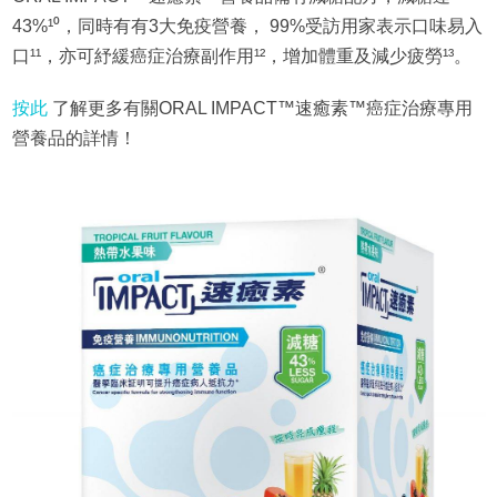
43%¹⁰，同時有有3大免疫營養， 99%受訪用家表示口味易入
口¹¹，亦可紓緩癌症治療副作用¹²，增加體重及減少疲勞¹³。
按此
了解更多有關ORAL IMPACT™速癒素™癌症治療專用
營養品的詳情！