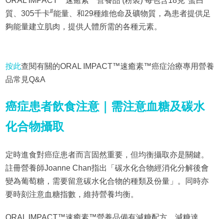
ORAL IMPACT™速癒素™營養品 (粉裝) 每包含18克
蛋白
#
質、305千卡
能量、和29種維他命及礦物質，為患者提供足
夠能量建立肌肉，提供人體所需的各種元素。
按此
查閱有關的ORAL IMPACT™速癒素™癌症治療專用營養
品常見Q&A
癌症患者飲食注意｜需注意血糖及碳水
化合物攝取
定時進食對癌症患者而言固然重要，但均衡攝取亦是關鍵。
註冊營養師Joanne Chan指出「碳水化合物經消化分解後會
變為葡萄糖，需要留意碳水化合物的種類及份量」。同時亦
要時刻注意血糖指數，維持營養均衡。
ORAL IMPACT™速癒素™營養品備有減糖配方，減糖達