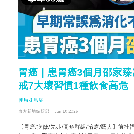
胃癌｜患胃癌3個月邵家臻
戒7大壞習慣1種飲食高危
腫瘤及癌症
東方新地編輯部
Jan 10 2025
【胃癌/病徵/先兆/高危群組/治療/藝人】前