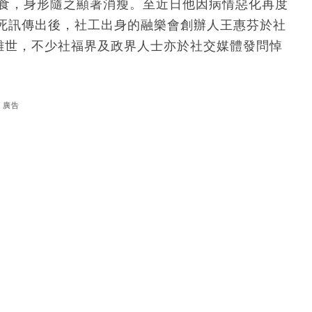
進食，身形隨之顯著消瘦。至近日他因病情惡化再度
死訊傳出後，社工出身的融樂會創辦人王惠芬於社
分離世，不少社福界及政界人士亦於社交媒體發問悼
廣告