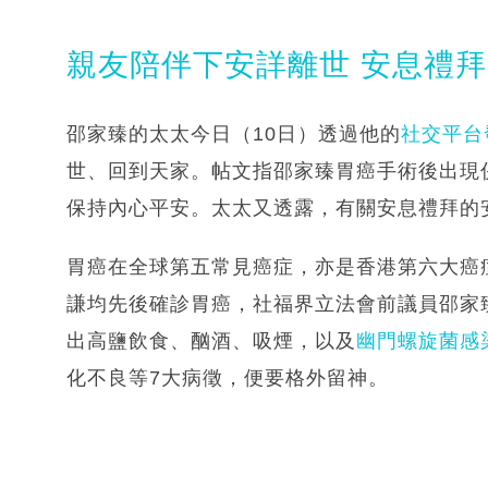
親友陪伴下安詳離世 安息禮
邵家臻的太太今日（10日）透過他的
社交平台
世、回到天家。帖文指邵家臻胃癌手術後出現
保持內心平安。太太又透露，有關安息禮拜的
胃癌在全球第五常見癌症，亦是香港第六大癌
謙均先後確診胃癌，社福界立法會前議員邵家
出高鹽飲食、酗酒、吸煙，以及
幽門螺旋菌感
化不良等7大病徵，便要格外留神。