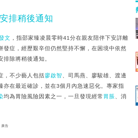
拜安排稍後通知
發文
，指邵家臻凌晨零時41分在親友陪伴下安詳離
併發症，經歷艱辛但仍然堅持不懈，在困境中依然
安排除將稍後通知。
症，不少藝人包括
廖啟智
、司馬燕、廖駿雄、渡邊
臻亦在最近確診，並在3個月內急速惡化。專家指
染
均為胃險風險因素之一，一旦發現經常
胃脹
、消
廣告