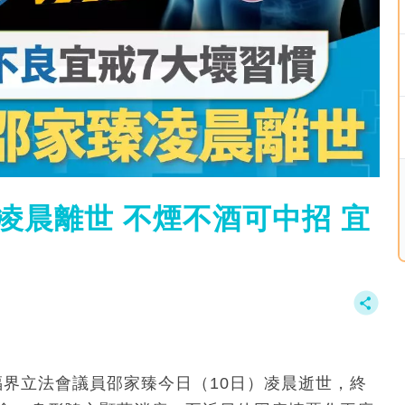
凌晨離世 不煙不酒可中招 宜
社福界立法會議員邵家臻今日（10日）凌晨逝世，終