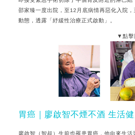
邵家臻一度出院，至12月底病情再惡化入院，
動態，透露「紓緩性治療正式啟動」。
胃癌｜廖啟智不煙不酒 生活
廖啟智（智叔）生前也罹患胃癌，他向來生活習