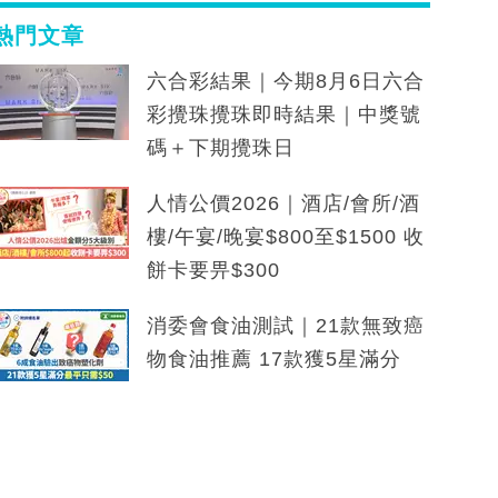
熱門文章
六合彩結果｜今期8月6日六合
彩攪珠攪珠即時結果｜中獎號
碼＋下期攪珠日
人情公價2026｜酒店/會所/酒
樓/午宴/晚宴$800至$1500 收
餅卡要畀$300
消委會食油測試｜21款無致癌
物食油推薦 17款獲5星滿分