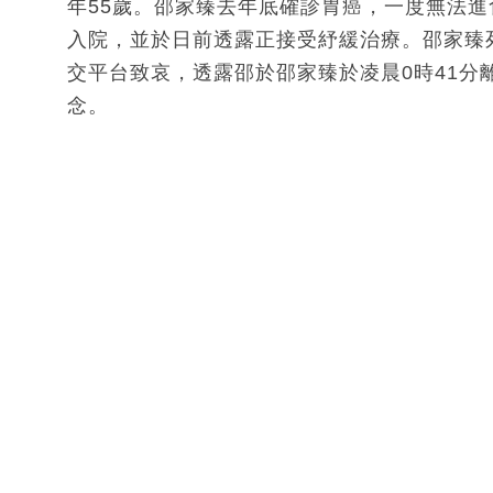
年55歲。邵家臻去年底確診胃癌，一度無法
入院，並於日前透露正接受紓緩治療。邵家臻
交平台致哀，透露邵於邵家臻於凌晨0時41
念。