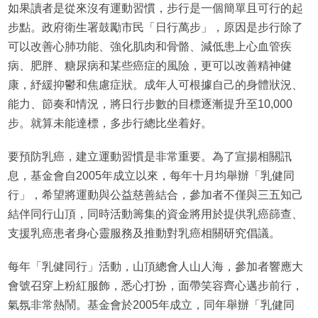
如果讀者是從來沒有運動習慣，步行是一個簡單且可行的起
步點。政府衛生署鼓勵市民「日行萬步」，原因是步行除了
可以改善心肺功能、強化肌肉和骨骼、減低患上心血管疾
病、肥胖、糖尿病和某些癌症的風險，更可以改善精神健
康，紓緩抑鬱和焦慮症狀。成年人可根據自己的身體狀況、
能力、節奏和情況，將日行步數的目標逐漸提升至10,000
步。就算未能達標，多步行總比坐着好。
要預防乳癌，建立運動習慣是非常重要。為了宣揚相關訊
息，基金會自2005年成立以來，每年十月均舉辦「乳健同
行」，希望將運動與公益慈善結合，參加者不僅與三五知己
結伴同行山頂，同時活動籌集的資金將用於提供乳癌篩查、
支援乳癌患者身心靈服務及推動對乳癌相關研究倡議。
每年「乳健同行」活動，山頂總會人山人海，參加者響應大
會號召穿上粉紅服飾，悉心打扮，面帶笑容齊心邁步前行，
氣氛非常熱鬧。基金會於2005年成立，同年舉辦「乳健同