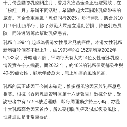
十月份是國際乳癌關注月，香港乳癌基金會正密鑼緊鼓，在
「粉紅十月」舉辦不同活動，希望喚起大眾關注乳癌帶來的
威脅。基金會重頭戲「乳健同行2025」步行籌款，將會於10
月19日山頂舉行，除了鼓勵大眾建立運動習慣，降低乳癌風
險，同時透過籌款幫助乳癌患者。
乳癌自1994年起成為香港女性最常見的癌症。本港女性乳癌
新增確診個案不斷上升，由1993年的1,152宗增至2022年
5,182宗，升幅達四倍，平均每天有大約14位女性確診乳癌，
情況實在令人擔憂。而2022 年，約48%的乳癌個案都發生與
40-59歲女性，顯示年齡愈大，患上乳癌的風險愈高。
乳癌的真正成因至今尚未確定，惟多種風險因素與乳癌息息
相關。根據《香港乳癌資料庫第十六號報告》數據分析，受
訪患者中有77.5%缺乏運動，即每周運動少於三小時，亦是
十大乳癌高危因素首位，所以要預防乳癌及減低復發風險，
恒常運動是非常重要的。