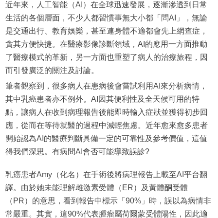
近年來，人工智能（AI）在全球迅速發展，逐漸滲透到日常
生活的各個層面，不少人都習慣事無大小都「問AI」，無論
是交通出行、教育娛樂，甚至連身體不適都會先上網查症，
貪其方便快捷。在醫療影像診斷領域，AI的應用一方面推動
了醫療模式的革新，另一方面也重塑了病人的治療旅程，因
而引發廣泛的關注及討論。
筆者觀察到，很多病人在患病後會嘗試利用AI來分析病情，
其中乳癌患者亦不例外。AI因其便利性及全天候可用的特
點，讓病人在收到病理報告後能即時輸入症狀並獲得初步回
應，從而在等待就醫的過程中減輕焦慮。近年愈來愈多患者
開始認為AI的醫療判斷具備一定的可靠性及參考價值，這值
得我們深思。有病問AI會否可能導致誤診?
乳癌患者Amy（化名）在手術後將病理報告上載至AI平台翻
譯。由於她未能理解雌激素受體（ER）及黃體酮受體
（PR）的意思，看到報告中標示「90%」時，誤以為病情非
常嚴重。其實，這90%代表腫瘤屬荷爾蒙受體陽性，因此適