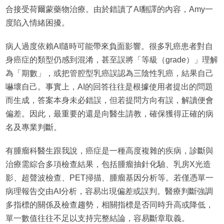
合接受荷爾蒙藥物治療。由於錯讀了AI翻譯的內容，Amy一
度陷入情緒困擾。
病人過度依賴AI隨時可能帶來負面影響。很多乳癌患者對自
身癌症的類型仍感到混淆，甚至誤將「等級（grade）」理解
為「期數」，或把管腔型乳癌誤認為三陰性乳癌，結果自己
嚇壞自己。事實上，AI的回答往往是根據使用者提出的問題
而生成，答案本身未必錯誤，但若提問方向有誤，解讀便會
偏差。因此，最重要的還是向醫生請教，確保獲得正確的病
名及專業判斷。
有腫瘤科醫生跟我說，癌症是一種高度複雜的疾病，診斷與
治療需綜合多項檢查結果，包括腫瘤抽針化驗、乳房X光造
影、超聲波檢查、PET掃描、腫瘤基因分析等。若僅憑單一
病理報告交由AI分析，容易出現偏差或誤判。醫療判斷強調
多指標的關係及檢查趨勢，相關指標是否同時升高或降低，
單一數值往往不足以支持完整結論，容易斷章取義。