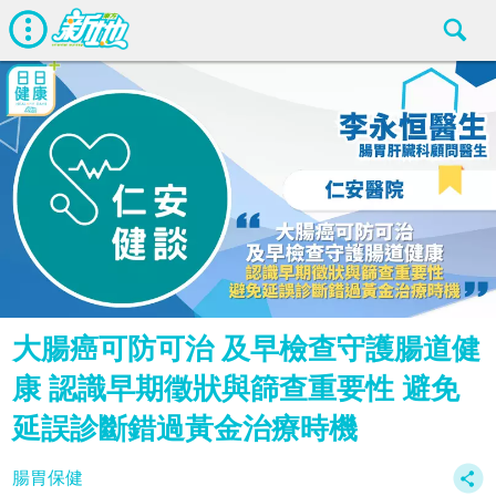
大腸癌可防可治 及早檢查守護腸道健
康 認識早期徵狀與篩查重要性 避免
延誤診斷錯過黃金治療時機
腸胃保健