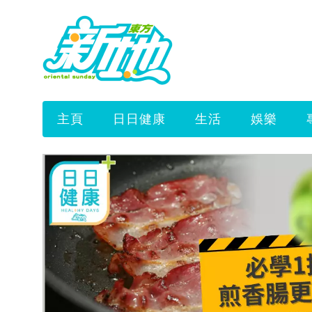
主頁
日日健康
生活
娛樂