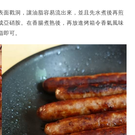
表面戳洞，讓油脂容易流出來，並且先水煮後再煎
成亞硝胺。在香腸煮熟後，再放進烤箱令香氣風味
脂即可。