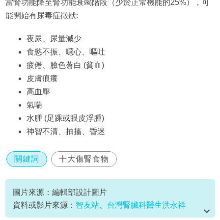
當腎功能降至腎功能衰竭階段（少於正常機能的25%），可
能開始有尿毒症徵狀:
夜尿、尿量減少
食慾不振、噁心、嘔吐
疲倦、臉色蒼白 (貧血)
皮膚痕癢
高血壓
氣喘
水腫 (足踝或眼皮浮腫)
神智不清、抽搐、昏迷
關鍵詞
十大傷腎食物
圖片來源：編輯部設計圖片
資料或影片來源：
智友站
、
台灣腎臟科醫生洪永祥
facebook