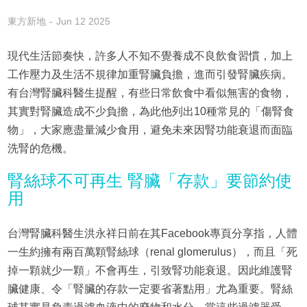
東方新地
Jun 12 2025
現代生活節奏快，許多人不知不覺養成不良飲食習慣，加上
工作壓力及生活不規律加重腎臟負擔，進而引發腎臟疾病。
有台灣腎臟科醫生提醒，有些日常飲食中看似無害的食物，
其實對腎臟造成不少負擔，為此他列出10種常見的「傷腎食
物」，大家應盡量減少食用，避免未來因腎功能衰退而面臨
洗腎的危機。
腎絲球不可再生 腎臟「存款」要節約使
用
台灣腎臟科醫生洪永祥日前在其Facebook專頁分享指，人體
一生約擁有兩百萬顆腎絲球（renal glomerulus），而且「死
掉一顆就少一顆」不會再生，引致腎功能衰退。因此維護腎
臟健康、令「腎臟的存款一定要省著點用」尤為重要。腎絲