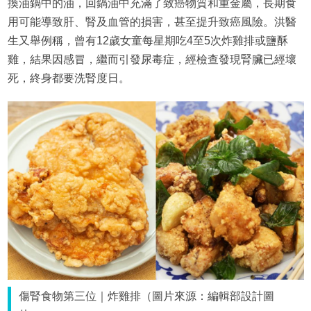
換油鍋中的油，回鍋油中充滿了致癌物質和重金屬，長期食
用可能導致肝、腎及血管的損害，甚至提升致癌風險。洪醫
生又舉例稱，曾有12歲女童每星期吃4至5次炸雞排或鹽酥
雞，結果因感冒，繼而引發尿毒症，經檢查發現腎臟已經壞
死，終身都要洗腎度日。
傷腎食物第三位｜炸雞排（圖片來源：編輯部設計圖