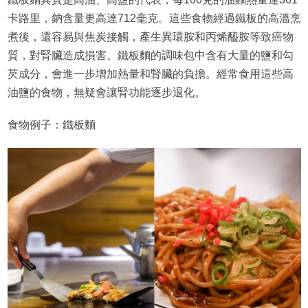
卡路里，鈉含量更高達712毫克。這些食物經過鐵板的高溫烹
煮後，還容易與焦炭接觸，產生異環胺和丙烯醯胺等致癌物
質，對腎臟造成損害。鐵板麵的調味包中含有大量的鹽和勾
芡成分，會進一步增加熱量和腎臟的負擔。經常食用這些高
油鹽的食物，無疑會讓腎功能逐步退化。
食物例子：鐵板麵