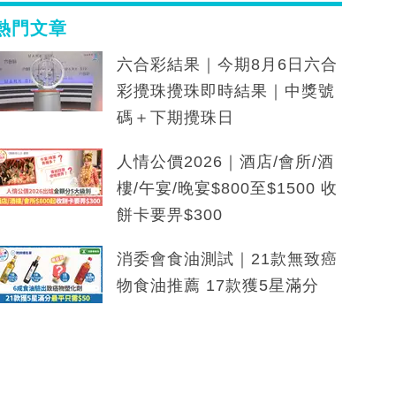
熱門文章
六合彩結果｜今期8月6日六合
彩攪珠攪珠即時結果｜中獎號
碼＋下期攪珠日
人情公價2026｜酒店/會所/酒
樓/午宴/晚宴$800至$1500 收
餅卡要畀$300
消委會食油測試｜21款無致癌
物食油推薦 17款獲5星滿分