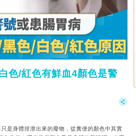
白色/紅色有鮮血4顏色是警
便不只是身體排泄出來的廢物，從糞便的顏色中其實