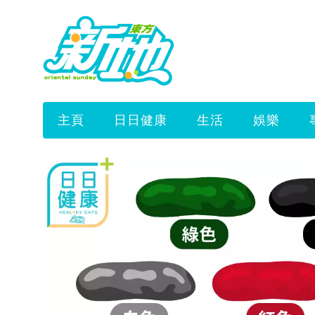
主頁
日日健康
生活
娛樂