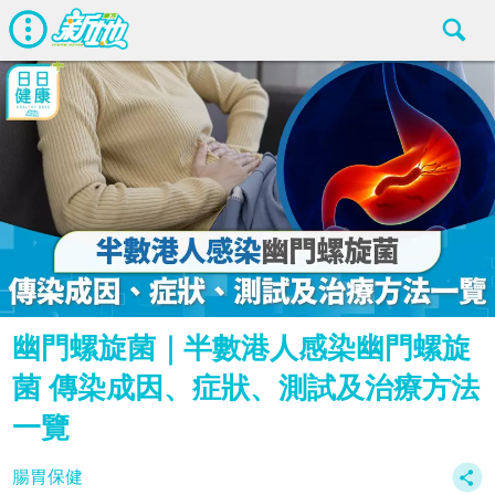
幽門螺旋菌｜半數港人感染幽門螺旋
菌 傳染成因、症狀、測試及治療方法
一覽
腸胃保健