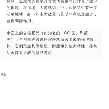
解釋，這龐大的數字其實就代表廠商已計算了途中
的損耗。在這場「人海戰術」中，即便途中有一半
活菌犧牲，剩下的龐大數量仍足以順利抵達腸道，
發揮調節作用。
市面上的合格產品（如知名的 LGG 菌、B 菌
等），全都是經過實驗室嚴格海選出來的強悍菌
株。它們天生具備耐酸、耐膽鹽的強大特性，能夠
活著撐過胃酸的嚴酷考驗。
廣告