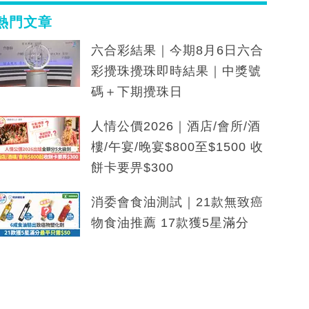
熱門文章
六合彩結果｜今期8月6日六合
彩攪珠攪珠即時結果｜中獎號
碼＋下期攪珠日
人情公價2026｜酒店/會所/酒
樓/午宴/晚宴$800至$1500 收
餅卡要畀$300
消委會食油測試｜21款無致癌
物食油推薦 17款獲5星滿分