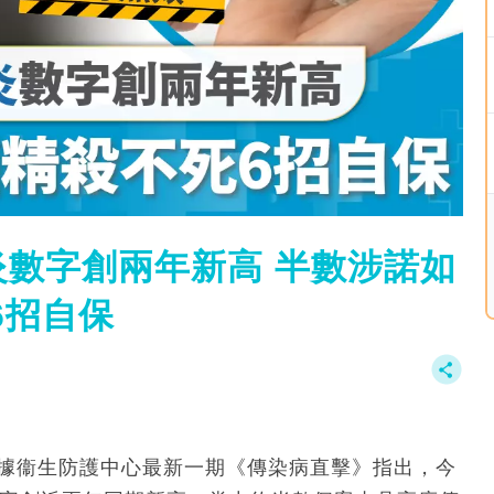
數字創兩年新高 半數涉諾如
6招自保
，據衞生防護中心最新一期《傳染病直擊》指出，今