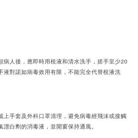
顧病人後，應即時用梘液和清水洗手，搓手至少20
手液對諾如病毒效用有限，不能完全代替梘液洗
戴上手套及外科口罩清理，避免病毒經飛沫或接觸
氯漂白劑的消毒液，並開窗保持通風。