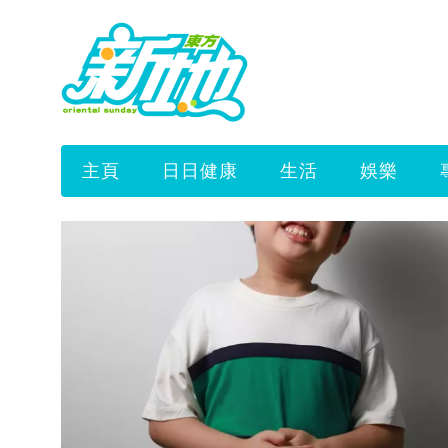
主頁
日日健康
生活
娛樂