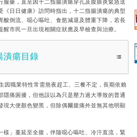
行服藥，直至因十二指腸潰瘍穿孔及腹膜炎緊急送
受《日日健康》訪問時指出，十二指腸潰瘍的典型
胃酸倒流、噁心嘔吐、食慾減退及體重下降，若長
提醒市民一旦出現相關症狀應及早檢查與治療。
腸潰瘍目錄
先生因職業特性常需熬夜趕工、三餐不定，長期依賴
部隱痛困擾，但他誤以為只是壓力過大導致的普通
發現大便顏色變黑，但除偶爾腹痛外並無其他明顯
一樣」蔓延至全腹，伴隨噁心嘔吐、冷汗直流，緊