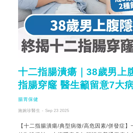
十二指腸潰瘍｜38歲男上
指腸穿窿 醫生籲留意7大
腸胃保健
施婉珍醫生
Sep 23 2025
【十二指腸潰瘍/典型病徵/高危因素/併發症