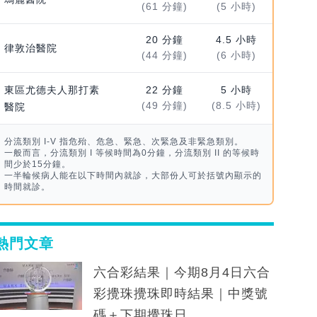
(61 分鐘)
(5 小時)
20 分鐘
4.5 小時
律敦治醫院
(44 分鐘)
(6 小時)
東區尤德夫人那打素
22 分鐘
5 小時
(49 分鐘)
(8.5 小時)
醫院
分流類別 I-V 指危殆、危急、緊急、次緊急及非緊急類別。
一般而言，分流類別 I 等候時間為0分鐘，分流類別 II 的等候時
間少於15分鐘。
一半輪候病人能在以下時間內就診，大部份人可於括號內顯示的
時間就診。
熱門文章
六合彩結果｜今期8月4日六合
彩攪珠攪珠即時結果｜中獎號
碼＋下期攪珠日