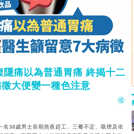
腹隱痛以為普通胃痛 終揭十二
病徵大便變一種色注意
】一名38歲男士長期熬夜趕工、三餐不定、吸煙及依