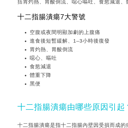
括胃灼熱、胃酸倒流、噁心嘔吐、食慾減退、
十二指腸潰瘍7大警號
空腹或夜間明顯加劇的上腹痛
進食後短暫緩解、1–3小時後復發
胃灼熱、胃酸倒流
噁心、嘔吐
食慾減退
體重下降
黑便
十二指腸潰瘍由哪些原因引起
十二指腸潰瘍是指十二指腸內壁因受損而成的