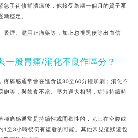
緊急手術修補潰瘍後，他接受為期一個月的質子泵
逐漸穩定。
、吸煙、濫用止痛藥等，加上忽視黑便等出血信
與一般胃痛/消化不良作區分？
疼痛感通常會在進食後30至60分鐘加劇；消化不
易飽等，與飲食不當、壓力過大相關，症狀持續時
這種痛感通常是持續性或間歇性的，尤其在空腹或
約1至3小時後仍有復發的可能。其他常見症狀還包