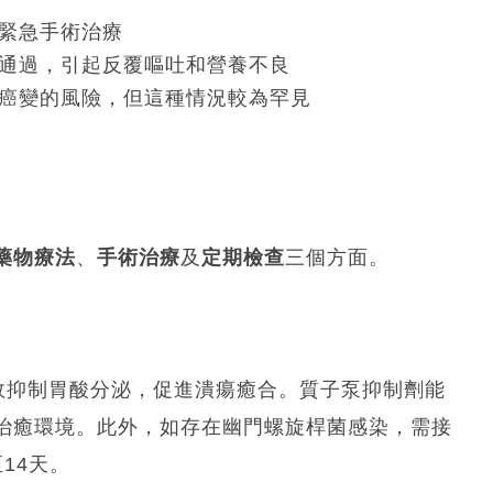
緊急手術治療
通過，引起反覆嘔吐和營養不良
癌變的風險，但這種情況較為罕見
藥物療法
、
手術治療
及
定期檢查
三個方面。
效抑制胃酸分泌，促進潰瘍癒合。質子泵抑制劑能
治癒環境。此外，如存在幽門螺旋桿菌感染，需接
14天。