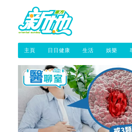
主頁
日日健康
生活
娛樂