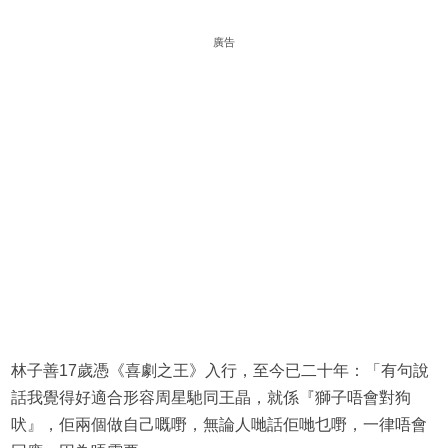
廣告
林子善17歲憑《喜劇之王》入行，至今已二十年：「有句說
話我覺得好適合形容周星馳同王晶，就係『獅子唔會對狗
吠』，佢兩個做自己嘅嘢，無論人哋話佢哋乜嘢，一律唔會