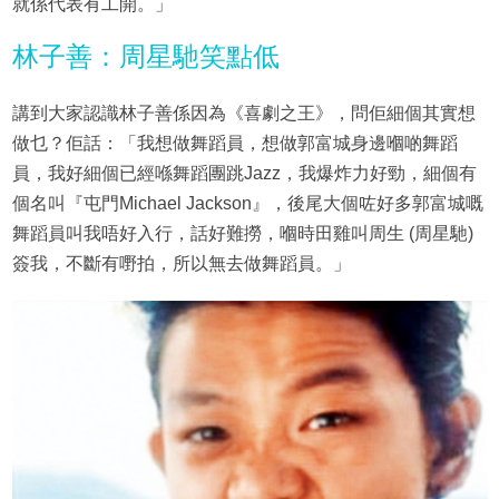
就係代表有工開。」
林子善：周星馳笑點低
講到大家認識林子善係因為《喜劇之王》，問佢細個其實想
做乜？佢話：「我想做舞蹈員，想做郭富城身邊嗰啲舞蹈
員，我好細個已經喺舞蹈團跳Jazz，我爆炸力好勁，細個有
個名叫『屯門Michael Jackson』，後尾大個咗好多郭富城嘅
舞蹈員叫我唔好入行，話好難撈，嗰時田雞叫周生 (周星馳)
簽我，不斷有嘢拍，所以無去做舞蹈員。」