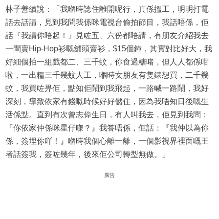
林子善續說：「我嗰時諗住離開呢行，真係搵工，明明打電
話去話請，見到我問我係咪電視台偷拍節目，我話唔係，佢
話『我請你唔起！』見咗五、六份都唔請，有朋友介紹我去
一間賣Hip-Hop衫嘅舖頭賣衫，$15個鐘，其實對比好大，我
好細個拍一組戲都二、三千蚊，你食過糖啫，但人人都係咁
啦，一出糧三千幾蚊人工，嗰時女朋友有隻錶想買，二千幾
蚊，我買咗畀佢，點知佢鬧到我飛起，一路喊一路鬧，我好
深刻，導致依家有錢嘅時候好好儲住，因為我唔知日後嘅生
活係點。直到有次曾志偉生日，有人叫我去，佢見到我問：
『你依家仲係咪星仔㗎？』我答唔係，佢話：『我仲以為你
係，簽埋你吖！』嗰時我個心離一離，一個影視界裡面嘅王
者話簽我，簽咗幾年，後來佢公司轉型無做。」
廣告