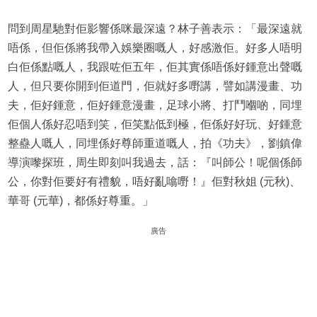
問到周星馳對佢影響係咪最深遠？林子善表示：「最深遠就
唔係，但佢係將我帶入娛樂圈嘅人，好感激佢。好多人唔明
白佢係點嘅人，我跟咗佢五年，佢其實係唔係好鍾意出聲嘅
人，但只要你開到佢道門，佢就好多嘢講，譬如講漫畫、功
夫，佢好鍾意，佢好鍾意漫畫，足球小將、打鬥嗰啲，同埋
佢個人係好忍唔到笑，佢笑點低到極，佢係好好玩、好鍾意
整蠱人嘅人，同埋係好尊師重道嘅人，拍《功夫》，劉鎮偉
導演嚟探班，周生即刻叫我過去，話：『叫師公！呢個係師
公，你對佢要好有禮貌，唔好亂噏嘢！』佢對秋姐 (元秋)、
華哥 (元華)，都係好尊重。」
廣告