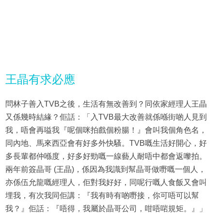
王晶有求必應
問林子善入TVB之後，生活有無改善到？同依家經理人王晶
又係幾時結緣？佢話：「入TVB最大改善就係喺街啲人見到
我，唔會再嗌我『呢個咪拍戲個粉腸！』會叫我個角色名，
同內地、馬來西亞會有好多外快騷。TVB嘅生活好開心，好
多長輩都仲喺度，好多好勁嘅一線藝人耐唔中都會返嚟拍。
兩年前簽晶哥 (王晶)，係因為我識到幫晶哥做嘢嘅一個人，
亦係伍允龍嘅經理人，佢對我好好，同呢行嘅人食飯又會叫
埋我，有次我同佢講：『我有時有啲嘢接，你可唔可以幫
我？』佢話：『唔得，我屬於晶哥公司，咁唔啱規矩。』」