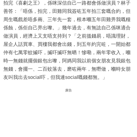
拍完《喜劇之王》，係咪深信自己一路都會係做演員？林子
善答：「唔係，拍完，田雞同我簽咗五年拍三套嘅合約，但
周生嘅戲差唔多兩、三年先一套，根本嗰五年田雞畀我嘅糧
係蝕，係佢自己畀出嚟。」幾年過去，有無諗自己係咪適合
做演員，經濟上又支唔支持到？「之前搵錢易，唔識理財，
屋企人話買車、買樓我都會出錢，到五年約完咗，一開始都
仲有七萬零蚊摵吓，摵吓摵吓無晒！慘嘞，兩年零收入，嗰
時一無錢就擺個銀包出嚟，阿媽同我以前個女朋友見我銀包
無錢，會擺一、二百蚊落去，磨咗兩年，無嘢做，嗰時女朋
友叫我出去social吓，但我連social嘅錢都無。」
廣告