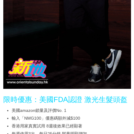
限時優惠：美國FDA認證 激光生髮頭盔
美國amazon鎖量及評價No. 1
輸入「NMG100」優惠碼額外減$100
香港用家真實試用 8週後效果已經顯著
每週使用3次、每日25分鐘 髮量明顯增加