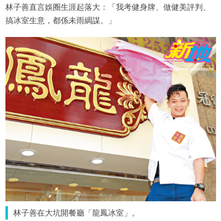
林子善直言娛圈生涯起落大：「我考健身牌、做健美評判、
搞冰室生意，都係未雨綢謀。」
林子善在大坑開餐廳「龍鳳冰室」。