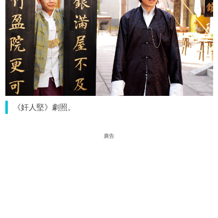
《奸人堅》劇照。
廣告