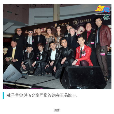
林子善曾與伍允龍同樣簽約在王晶旗下。
廣告