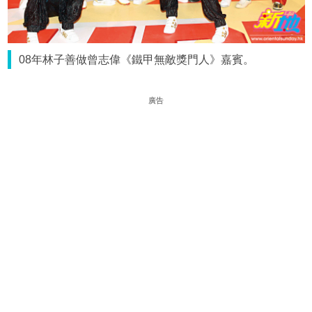
08年林子善做曾志偉《鐵甲無敵獎門人》嘉賓。
廣告