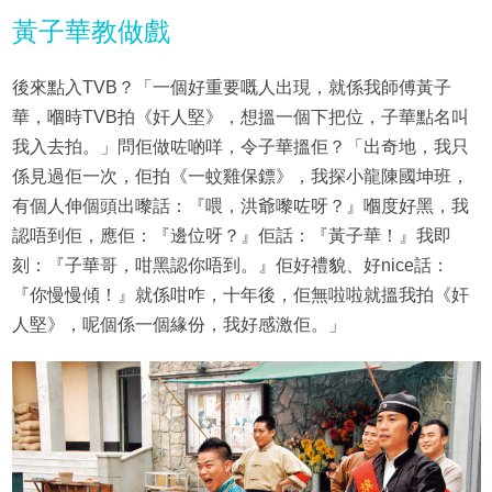
黃子華教做戲
後來點入TVB？「一個好重要嘅人出現，就係我師傅黃子
華，嗰時TVB拍《奸人堅》，想搵一個下把位，子華點名叫
我入去拍。」問佢做咗啲咩，令子華搵佢？「出奇地，我只
係見過佢一次，佢拍《一蚊雞保鏢》，我探小龍陳國坤班，
有個人伸個頭出嚟話：『喂，洪爺嚟咗呀？』嗰度好黑，我
認唔到佢，應佢：『邊位呀？』佢話：『黃子華！』我即
刻：『子華哥，咁黑認你唔到。』佢好禮貌、好nice話：
『你慢慢傾！』就係咁咋，十年後，佢無啦啦就搵我拍《奸
人堅》，呢個係一個緣份，我好感激佢。」