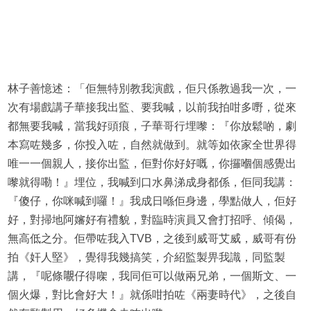
林子善憶述：「佢無特別教我演戲，佢只係教過我一次，一
次有場戲講子華接我出監、要我喊，以前我拍咁多嘢，從來
都無要我喊，當我好頭痕，子華哥行埋嚟：『你放鬆啲，劇
本寫咗幾多，你投入咗，自然就做到。就等如依家全世界得
唯一一個親人，接你出監，佢對你好好嘅，你攞嗰個感覺出
嚟就得嘞！』埋位，我喊到口水鼻涕成身都係，佢同我講：
『傻仔，你咪喊到囉！』我成日喺佢身邊，學點做人，佢好
好，對掃地阿嬸好有禮貌，對臨時演員又會打招呼、傾偈，
無高低之分。佢帶咗我入TVB，之後到威哥艾威，威哥有份
拍《奸人堅》，覺得我幾搞笑，介紹監製畀我識，同監製
講，『呢條𡃁仔得㗎，我同佢可以做兩兄弟，一個斯文、一
個火爆，對比會好大！』就係咁拍咗《兩妻時代》，之後自