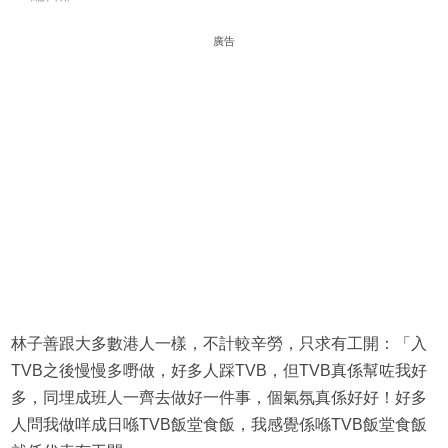
廣告
林子善跟大多數港人一樣，不計較辛勞，只求有工開：「入
TVB之後慢慢多嘢做，好多人踩TVB，但TVB真係幫咗我好
多，同埋成班人一齊去做好一件事，個氣氛真係好好！好多
人問我做咩成日喺TVB飯堂食飯，我感覺係喺TVB飯堂食飯