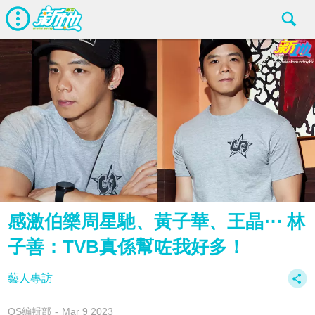
感激伯樂周星馳、黃子華、王晶⋯ 林
子善：TVB真係幫咗我好多！
藝人專訪
OS編輯部
Mar 9 2023