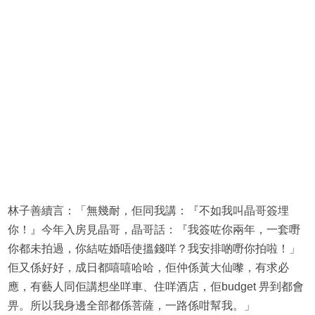
林子善續言：「無幾耐，佢同我講：『不如我叫晶哥簽埋
你！』今年入房見晶哥，晶哥話：『我簽咗你兩年，一套嘢
你都未拍過，你結咗婚唔使搵錢咩？我安排啲嘢你拍啦！」
佢又係好好，成日都嘻嘻哈哈，佢仲係黃大仙嚟，有求必
應，有藝人同佢講想坐咩車、住咩酒店，佢budget 畀到都會
畀。所以我身邊全部都係菩薩，一路係咁幫我。」