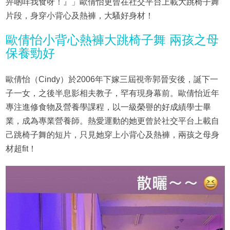
畀啲咩我食呀！』」歐倩怡更曾在社交平台上載大跳椅子舞
片段，身穿小背心及熱褲，大騷好身材！
歐倩怡小背心熱褲大跳椅子舞 兩孩之母
保養勁好
歐倩怡（Cindy）於2006年下嫁三屆視帝郭晉安後，誕下一
子一女，之後半息影相夫教子，罕有現身幕前。歐倩怡近年
專注進修食物及營養學課程，以一級榮譽的好成績學士畢
業，成為專業營養師。熱愛運動的她更曾於社交平台上載自
己跳椅子舞的短片，只見她穿上小背心及熱褲，兩孩之母身
材超fit！