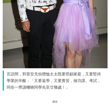
言語間，郭晉安充份體恤太太既要照顧家庭，又要堅持
學業的辛酸：「又要返學，又要實習，做功課、考試，
同佢一齊讀嗰啲同學先至廿幾歲！」
廣告