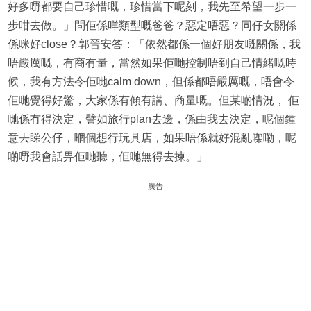
好多嘢都要自己珍惜嘅，珍惜當下呢刻，我先至希望一步一
步咁去做。」問佢係咩類型嘅爸爸？惡定唔惡？同仔女關係
係咪好close？郭晉安答：「依然都係一個好朋友嘅關係，我
唔嚴厲嘅，有商有量，當然如果佢哋控制唔到自己情緒嘅時
候，我有方法令佢哋calm down，但係都唔嚴厲嘅，唔會令
佢哋覺得好驚，大家係有傾有講、商量嘅。但某啲情況， 佢
哋係冇得決定，譬如旅行plan去邊，係由我去決定，呢個鍾
意去睇公仔，嗰個想行玩具店，如果唔係就好混亂㗎嘞，呢
啲嘢我會話畀佢哋聽，佢哋無得去揀。」
廣告