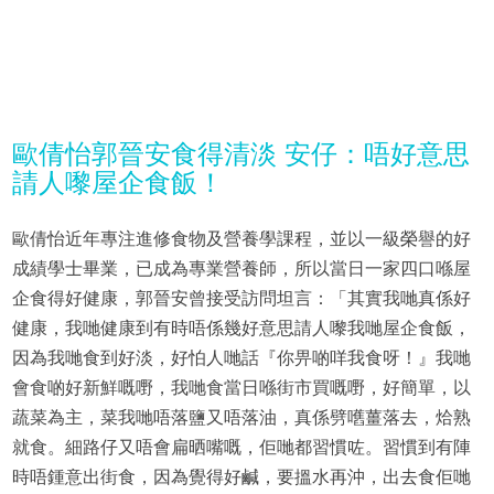
歐倩怡郭晉安食得清淡 安仔：唔好意思
請人嚟屋企食飯！
歐倩怡近年專注進修食物及營養學課程，並以一級榮譽的好
成績學士畢業，已成為專業營養師，所以當日一家四口喺屋
企食得好健康，郭晉安曾接受訪問坦言：「其實我哋真係好
健康，我哋健康到有時唔係幾好意思請人嚟我哋屋企食飯，
因為我哋食到好淡，好怕人哋話『你畀啲咩我食呀！』我哋
會食啲好新鮮嘅嘢，我哋食當日喺街市買嘅嘢，好簡單，以
蔬菜為主，菜我哋唔落鹽又唔落油，真係劈嚿薑落去，烚熟
就食。細路仔又唔會扁晒嘴嘅，佢哋都習慣咗。習慣到有陣
時唔鍾意出街食，因為覺得好鹹，要搵水再沖，出去食佢哋