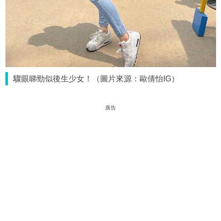
驟眼睇勁似後生少女！（圖片來源：歐倩怡IG）
廣告