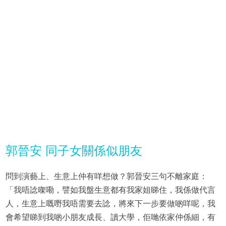
郭晉安 同子女關係似朋友
問到演藝上、生意上仲有咩想做？郭晉安三句不離家庭：
「我唔諗㗎嘞，譬如我盤生意都有我家姐睇住，我係做代言
人，生意上嘅嘢我唔需要去諗，將來下一步要做啲咩呢，我
會希望睇到我啲小朋友成長、讀大學，佢哋依家仲係細，有