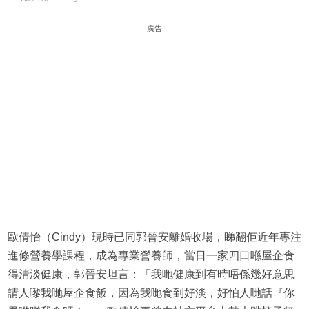
廣告
歐倩怡（Cindy）現時已同郭晉安離婚收場，睇翻佢近年專注
進修營養學課程，成為專業營養師，當日一家四口喺屋企食
得清淡健康，郭晉安坦言：「我哋健康到有時唔係幾好意思
請人嚟我哋屋企食飯，因為我哋食到好淡，好怕人哋話『你