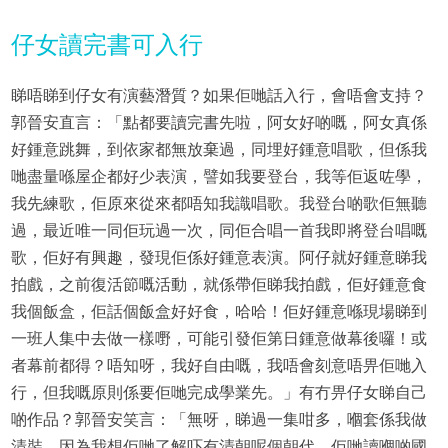
仔女讀完書可入行
睇唔睇到仔女有演藝潛質？如果佢哋話入行，會唔會支持？
郭晉安直言：「點都要讀完書先啦，阿女好啲嘅，阿女真係
好鍾意跳舞，到依家都無放棄過，同埋好鍾意唱歌，但係我
哋盡量喺屋企都好少表演，譬如我要登台，我等佢返咗學，
我先練歌，佢原來從來都唔知我識唱歌。我登台啲歌佢無聽
過，最近唯一同佢玩過一次，同佢合唱一首我即將登台唱嘅
歌，佢好有興趣，發現佢係好鍾意表演。阿仔就好鍾意睇我
拍戲，之前復活節嘅活動，就係帶佢睇我拍戲，佢好鍾意食
我個飯盒，佢話個飯盒好好食，哈哈！佢好鍾意喺現場睇到
一班人集中去做一樣嘢，可能引發佢第日鍾意做幕後囉！或
者幕前都得？唔知呀，我好自由嘅，我唔會刻意唔畀佢哋入
行，但我嘅原則係要佢哋完成學業先。」有冇畀仔女睇自己
啲作品？郭晉安笑言：「無呀，睇過一集咁多，嗰套係我做
清裝，因為我想佢哋了解吓有清朝呢個朝代。佢哋讀嗰啲國