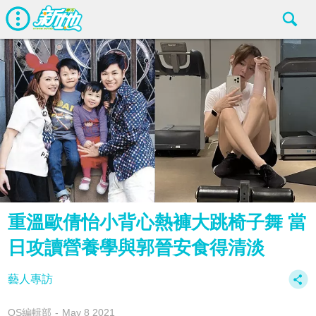
重溫歐倩怡小背心熱褲大跳椅子舞 當
日攻讀營養學與郭晉安食得清淡
藝人專訪
OS編輯部
May 8 2021