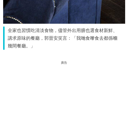
全家也習慣吃清淡食物，儘管外出用膳也選食材新鮮、
講求原味的餐廳，郭晉安笑言：「我哋食嚟食去都係嗰
幾間餐廳。」
廣告