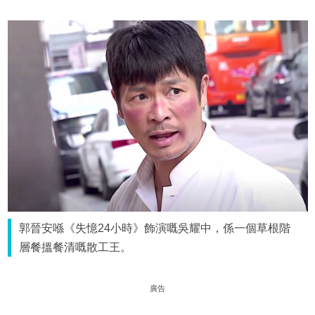
郭晉安喺《失憶24小時》飾演嘅吳耀中，係一個草根階
層餐搵餐清嘅散工王。
廣告