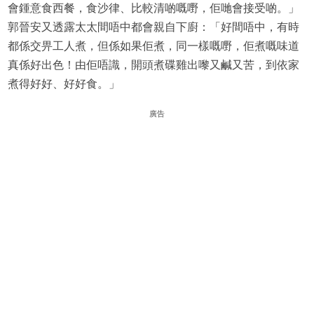
會鍾意食西餐，食沙律、比較清啲嘅嘢，佢哋會接受啲。」
郭晉安又透露太太間唔中都會親自下廚：「好間唔中，有時
都係交畀工人煮，但係如果佢煮，同一樣嘅嘢，佢煮嘅味道
真係好出色！由佢唔識，開頭煮碟雞出嚟又鹹又苦，到依家
煮得好好、好好食。」
廣告