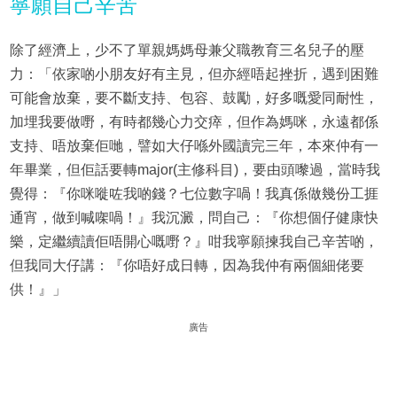
寧願自己辛苦
除了經濟上，少不了單親媽媽母兼父職教育三名兒子的壓
力：「依家啲小朋友好有主見，但亦經唔起挫折，遇到困難
可能會放棄，要不斷支持、包容、鼓勵，好多嘅愛同耐性，
加埋我要做嘢，有時都幾心力交瘁，但作為媽咪，永遠都係
支持、唔放棄佢哋，譬如大仔喺外國讀完三年，本來仲有一
年畢業，但佢話要轉major(主修科目)，要由頭嚟過，當時我
覺得：『你咪嘥咗我啲錢？七位數字喎！我真係做幾份工捱
通宵，做到喊㗎喎！』我沉澱，問自己：『你想個仔健康快
樂，定繼續讀佢唔開心嘅嘢？』咁我寧願揀我自己辛苦啲，
但我同大仔講：『你唔好成日轉，因為我仲有兩個細佬要
供！』」
廣告