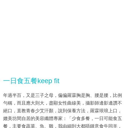
一日食五餐keep fit
年過半百，又是三子之母，偏偏羅霖胸是胸、腰是腰，比例
勻稱，而且應大則大，盡顯女性曲線美，攝影師邊影邊讚不
絕口，直教青春少艾汗顏，說到保養方法，羅霖琅琅上口，
媲美坊間自居的美容纖體專家：「少食多餐，一日可能食五
餐，主要食蔬菜、魚、雞，我由細到大都唔鍾意食牛同羊，