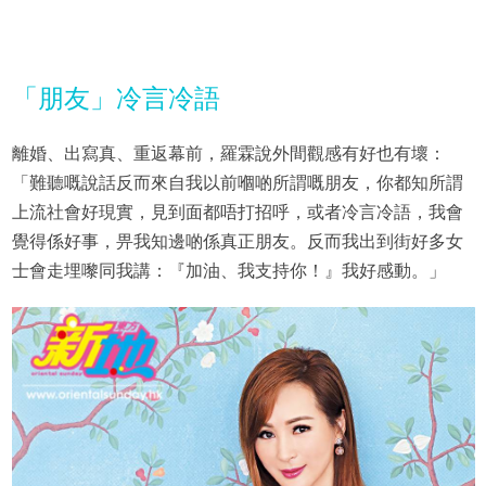
「朋友」冷言冷語
離婚、出寫真、重返幕前，羅霖說外間觀感有好也有壞：
「難聽嘅說話反而來自我以前嗰啲所謂嘅朋友，你都知所謂
上流社會好現實，見到面都唔打招呼，或者冷言冷語，我會
覺得係好事，畀我知邊啲係真正朋友。反而我出到街好多女
士會走埋嚟同我講：『加油、我支持你！』我好感動。」