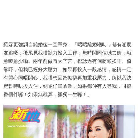
羅霖更強調自離婚後一直單身，「啱啱離婚嗰時，都有啲朋
友追嘅，後尾見我咁勤力投入工作，無時間同佢哋去街，就
愈嚟愈少嘞。兩年前做嘢太辛苦，都諗過有個膊頭挨吓、倚
靠吓，但我已經好大壓力，如果再投入一段感情，感情一定
有開心同唔開心，我唔想因為拗撬再加重我壓力，所以我決
定暫時唔投入住，到啲仔畢晒業，如果都仲有人等我，咁搵
番個伴囉！如果無就算，孤獨一生囉！」