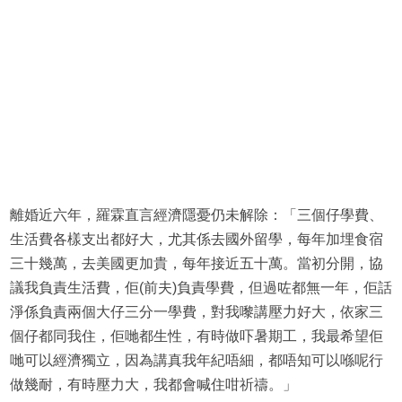
離婚近六年，羅霖直言經濟隱憂仍未解除：「三個仔學費、
生活費各樣支出都好大，尤其係去國外留學，每年加埋食宿
三十幾萬，去美國更加貴，每年接近五十萬。當初分開，協
議我負責生活費，佢(前夫)負責學費，但過咗都無一年，佢話
淨係負責兩個大仔三分一學費，對我嚟講壓力好大，依家三
個仔都同我住，佢哋都生性，有時做吓暑期工，我最希望佢
哋可以經濟獨立，因為講真我年紀唔細，都唔知可以喺呢行
做幾耐，有時壓力大，我都會喊住咁祈禱。」