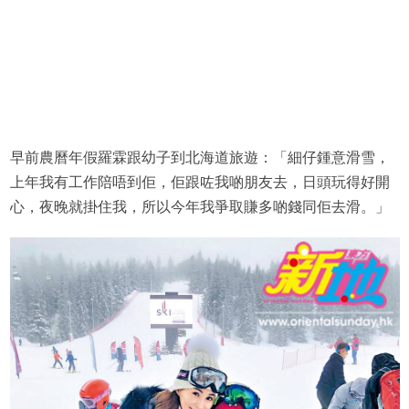
早前農曆年假羅霖跟幼子到北海道旅遊：「細仔鍾意滑雪，
上年我有工作陪唔到佢，佢跟咗我啲朋友去，日頭玩得好開
心，夜晚就掛住我，所以今年我爭取賺多啲錢同佢去滑。」