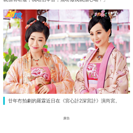
廿年冇拍劇的羅霖近日在《宮心計2深宮計》演尚宮。
廣告