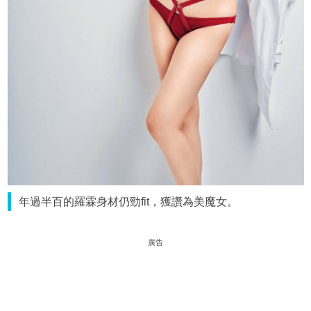
年過半百的羅霖身材仍勁fit，獲讚為美魔女。
廣告