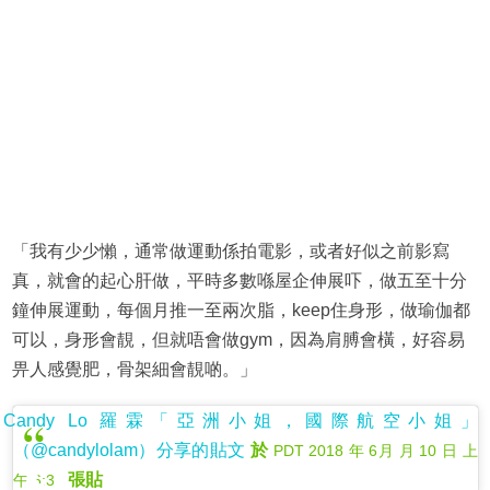
「我有少少懶，通常做運動係拍電影，或者好似之前影寫
真，就會的起心肝做，平時多數喺屋企伸展吓，做五至十分
鐘伸展運動，每個月推一至兩次脂，keep住身形，做瑜伽都
可以，身形會靚，但就唔會做gym，因為肩膊會橫，好容易
畀人感覺肥，骨架細會靚啲。」
Candy Lo 羅霖「亞洲小姐，國際航空小姐」
（@candylolam）分享的貼文
於
PDT 2018 年 6月 月 10 日 上
張貼
午 6:36