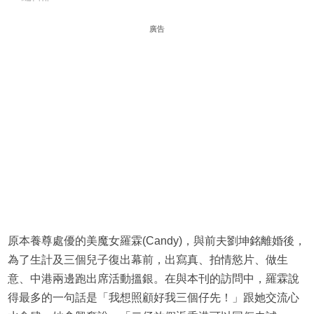
廣告
原本養尊處優的美魔女羅霖(Candy)，與前夫劉坤銘離婚後，
為了生計及三個兒子復出幕前，出寫真、拍情慾片、做生
意、中港兩邊跑出席活動搵銀。在與本刊的訪問中，羅霖說
得最多的一句話是「我想照顧好我三個仔先！」跟她交流心