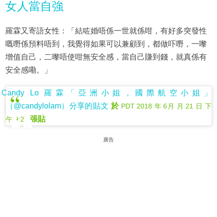
女人當自強
羅霖又寄語女性：「結咗婚唔係一世就係咁，有好多突發性
嘅嘢係預料唔到，我覺得如果可以兼顧到，都做吓嘢，一嚟
增值自己，二嚟唔使咁無安全感，當自己賺到錢，就真係有
安全感嘞。」
Candy Lo 羅霖「亞洲小姐，國際航空小姐」
（@candylolam）分享的貼文
於
PDT 2018 年 6月 月 21 日 下
張貼
午 9:25
廣告