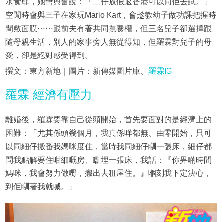
水食肆，她會興奮說：「二仔放假返香港可以同佢去試。」
空閒時會與三子在家玩Mario Kart，會趁教幼子做功課把握時
間敷面膜⋯⋯跟前夫有著共同撫養權，但三名兒子卻選擇跟
隨母親生活，別人的家事旁人無從得知，但羅霖對兒子的母
愛，卻是絕對感受得到。
撰文：東方新地｜圖片：新傳媒圖片庫、
羅霖IG
羅霖 經濟有壓力
離婚後，羅霖要靠自己從頭開始，首先要面對的是經濟上的
困難：「尤其係頭幾個月，我真係咩都無、由零開始，只可
以同細仔搬番我媽咪度住，當時我同細仔瞓一張床，細仔都
問我點解要住咁細嘅房、瞓埋一張床，我話：『你畀啲時間
媽咪，我會努力做嘢，搬出去租屋住。』嗰刻我下定決心，
到佢瞓著我就喊。」