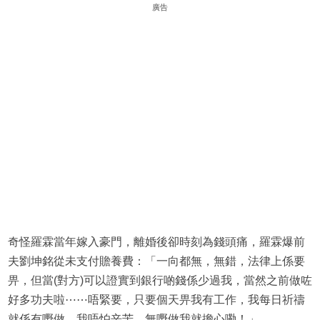
廣告
奇怪羅霖當年嫁入豪門，離婚後卻時刻為錢頭痛，羅霖爆前
夫劉坤銘從未支付贍養費：「一向都無，無錯，法律上係要
畀，但當(對方)可以證實到銀行啲錢係少過我，當然之前做咗
好多功夫啦⋯⋯唔緊要，只要個天畀我有工作，我每日祈禱
就係有嘢做，我唔怕辛苦，無嘢做我就擔心嘞！」