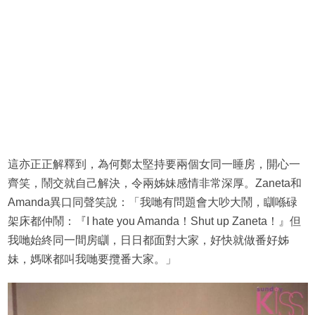
這亦正正解釋到，為何鄭太堅持要兩個女同一睡房，開心一
齊笑，鬧交就自己解決，令兩姊妹感情非常深厚。Zaneta和
Amanda異口同聲笑說：「我哋有問題會大吵大鬧，瞓喺碌
架床都仲鬧：『I hate you Amanda！Shut up Zaneta！』但
我哋始終同一間房瞓，日日都面對大家，好快就做番好姊
妹，媽咪都叫我哋要攬番大家。」