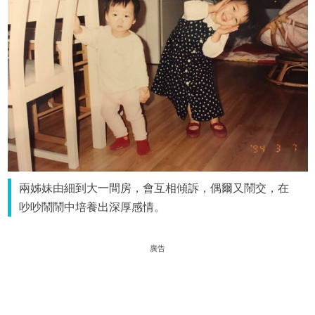
兩姊妹由細到大一間房，會互相傾訴，偶爾又鬧交，在
吵吵鬧鬧中培養出深厚感情。
廣告