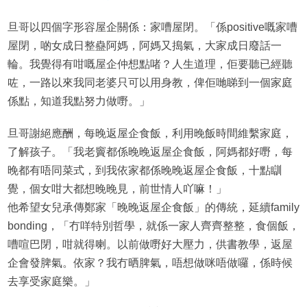
旦哥以四個字形容屋企關係：家嘈屋閉。「係positive嘅家嘈
屋閉，啲女成日整蠱阿媽，阿媽又搗氣，大家成日廢話一
輪。我覺得有咁嘅屋企仲想點啫？人生道理，佢要聽已經聽
咗，一路以來我同老婆只可以用身教，俾佢哋睇到一個家庭
係點，知道我點努力做嘢。」
旦哥謝絕應酬，每晚返屋企食飯，利用晚飯時間維繫家庭，
了解孩子。「我老竇都係晚晚返屋企食飯，阿媽都好嘢，每
晚都有唔同菜式，到我依家都係晚晚返屋企食飯，十點瞓
覺，個女咁大都想晚晚見，前世情人吖嘛！」
他希望女兒承傳鄭家「晚晚返屋企食飯」的傳統，延續family
bonding，「冇咩特別哲學，就係一家人齊齊整整，食個飯，
嘈喧巴閉，咁就得喇。以前做嘢好大壓力，供書教學，返屋
企會發脾氣。依家？我冇晒脾氣，唔想做咪唔做囉，係時候
去享受家庭樂。」