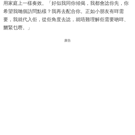
用家庭上一樣奏效。「好似我同你傾偈，我都會諗你先，你
希望我哋個訪問點樣？我再去配合你。正如小朋友有咩需
要，我就代入佢，從佢角度去諗，就唔難理解佢需要啲咩、
嬲緊乜嘢。」
廣告