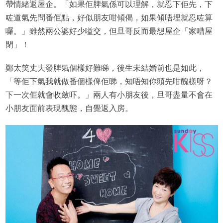
帶情緒返屋企。「如果佢脾氣係可以理解，就忍下佢先，下
咗道氣先問番佢點，好似朋友咁傾偈，如果傾唔埋就忍咗算
囉。」雖然兩公婆好少嗌交，但旦哥反而最想屋企「家嘈屋
閉」！
鄭太笑丈夫發脾氣個樣好難睇，後生未結婚前也是如此，
「等佢下氣我就做番個樣俾佢睇，知唔知你頭先咁醜樣呀？
下一次佢就會收斂吓。」兩人有小朋友後，旦哥盡量不會在
小朋友面前表現醜態，自覺返入房。