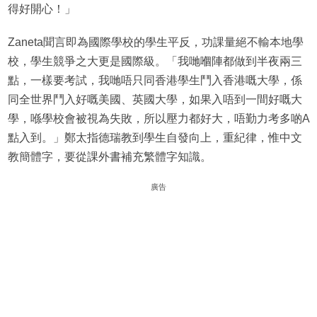
得好開心！」
Zaneta聞言即為國際學校的學生平反，功課量絕不輸本地學
校，學生競爭之大更是國際級。「我哋嗰陣都做到半夜兩三
點，一樣要考試，我哋唔只同香港學生鬥入香港嘅大學，係
同全世界鬥入好嘅美國、英國大學，如果入唔到一間好嘅大
學，喺學校會被視為失敗，所以壓力都好大，唔勤力考多啲A
點入到。」鄭太指德瑞教到學生自發向上，重紀律，惟中文
教簡體字，要從課外書補充繁體字知識。
廣告