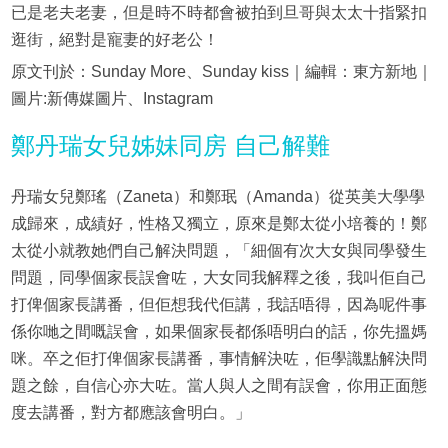
已是老夫老妻，但是時不時都會被拍到旦哥與太太十指緊扣
逛街，絕對是寵妻的好老公！
原文刊於：Sunday More、Sunday kiss｜編輯：東方新地｜
圖片:新傳媒圖片、Instagram
鄭丹瑞女兒姊妹同房 自己解難
丹瑞女兒鄭瑤（Zaneta）和鄭珉（Amanda）從英美大學學
成歸來，成績好，性格又獨立，原來是鄭太從小培養的！鄭
太從小就教她們自己解決問題，「細個有次大女與同學發生
問題，同學個家長誤會咗，大女同我解釋之後，我叫佢自己
打俾個家長講番，但佢想我代佢講，我話唔得，因為呢件事
係你哋之間嘅誤會，如果個家長都係唔明白的話，你先搵媽
咪。卒之佢打俾個家長講番，事情解決咗，佢學識點解決問
題之餘，自信心亦大咗。當人與人之間有誤會，你用正面態
度去講番，對方都應該會明白。」