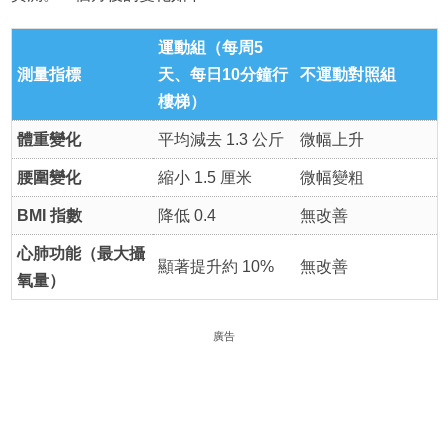
運動組（每周5
測量指標
天、每日10分鐘行
不運動對照組
樓梯）
體重變化
平均減去 1.3 公斤
微幅上升
腰圍變化
縮小 1.5 厘米
微幅變粗
BMI 指數
降低 0.4
無改善
心肺功能（最大攝
顯著提升約 10%
無改善
氧量）
廣告