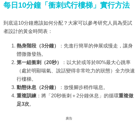
每日10分鐘「衝刺式行樓梯」實行方法
到底這10分鐘應該如何分配？大家可以參考研究人員為受試
者設計的黃金時間表：
熱身階段（3分鐘）
：先進行簡單的伸展或慢走，讓身
體微微發熱。
第一組衝刺（20秒）
：以大於或等於80%最大心跳率
（處於明顯喘氣、說話變得非常吃力的狀態）全力快速
行樓梯。
動態休息（2分鐘）
：放慢腳步稍作喘息。
重複訓練
：將「20秒衝刺＋2分鐘休息」的循環
重複做
足3次
。
廣告