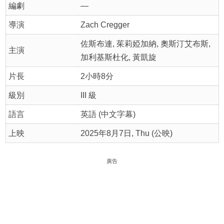
編劇
—
導演
Zach Cregger
佐斯布連, 茱莉婭加納, 奧斯汀艾布斯,
主演
加利基斯杜化, 黃凱旋
片長
2小時8分
級別
III 級
語言
英語 (中文字幕)
上映
2025年8月7日, Thu (公映)
廣告