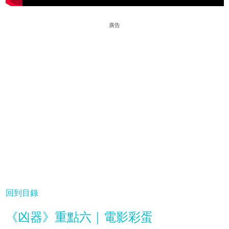
廣告
回到目錄
《凶器》重點六｜電影彩蛋