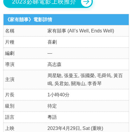
2023必睇電影上映推介
《家有囍事》電影詳情
名稱
家有囍事 (All’s Well, Ends Well)
片種
喜劇
編劇
—
導演
高志森
周星馳, 張曼玉, 張國榮, 毛舜筠, 黃百
主演
鳴, 吳君如, 關海山, 李香琴
片長
1小時40分
級別
待定
語言
粵語
上映
2023年4月29日, Sat (重映)