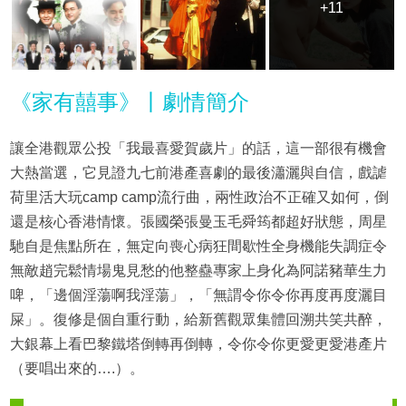
+11
+11
《家有囍事》丨劇情簡介
讓全港觀眾公投「我最喜愛賀歲片」的話，這一部很有機會
大熱當選，它見證九七前港產喜劇的最後瀟灑與自信，戲謔
荷里活大玩camp camp流行曲，兩性政治不正確又如何，倒
還是核心香港情懷。張國榮張曼玉毛舜筠都超好狀態，周星
馳自是焦點所在，無定向喪心病狂間歇性全身機能失調症令
無敵趙完鬆情場鬼見愁的他整蠱專家上身化為阿諾豬華生力
啤，「邊個淫蕩啊我淫蕩」，「無謂令你令你再度再度灑目
屎」。復修是個自重行動，給新舊觀眾集體回溯共笑共醉，
大銀幕上看巴黎鐵塔倒轉再倒轉，令你令你更愛更愛港產片
（要唱出來的….）。